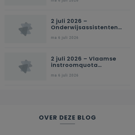
ma 6 juli 2026
secundair onderwijs in
Brussel
2 juli 2026 –
Onderwijsassistenten
en omkadering in
ma 6 juli 2026
kleuteronderwijs
2 juli 2026 – Vlaamse
instroomquota
geneeskunde v.
ma 6 juli 2026
federale RIZIV-
nummers voor
afgestudeerde artsen
OVER DEZE BLOG