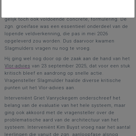
beroepskwalificaties werden gescreend en daarbij
zou gestreefd worden naar een meer generieke, maar
gelijk toch ook voldoende concrete, formulering. De
zgn. groeifase was een essentieel onderdeel van de
lopende veldverkenning, die pas in mei 2026
opgeleverd zou worden. Dus daarvoor kwamen
Slagmulders vragen nu nog te vroeg.
Hij ging wel nog door op de zaak aan de hand van het
Vlor-advies
van 23 september 2025, dat voor een stuk
kritisch bleef en aandrong op snelle actie.
Vragensteller Slagmulder haalde diverse kritische
punten uit het Vlor-advies aan.
Interveniënt Griet Vanryckegem onderschreef het
belang van de evaluatie van het hele systeem, maar
ging ook akkoord met de vragensteller over de
problematische aard van de architectuur van het
systeem. Interveniënt Kim Buyst vroeg naar het aantal
leerlingen die vanuit de zgn. aanloopfase alsnog