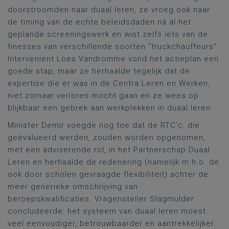
doorstroomden naar duaal leren, ze vroeg ook naar
de timing van de echte beleidsdaden ná al het
geplande screeningswerk en wist zelfs iets van de
finesses van verschillende soorten “truckchauffeurs”.
Interveniënt Loes Vandromme vond het actieplan een
goede stap, maar ze herhaalde tegelijk dat de
expertise die er was in de Centra Leren en Werken,
niet zomaar verloren mocht gaan en ze wees op
blijkbaar een gebrek aan werkplekken in duaal leren.
Minister Demir voegde nog toe dat de RTC’c, die
geëvalueerd werden, zouden worden opgenomen,
met een adviserende rol, in het Partnerschap Duaal
Leren en herhaalde de redenering (namelijk m.h.o. de
ook door scholen gevraagde flexibiliteit) achter de
meer generieke omschrijving van
beroepskwalificaties. Vragensteller Slagmulder
concludeerde: het systeem van duaal leren moest
veel eenvoudiger, betrouwbaarder en aantrekkelijker