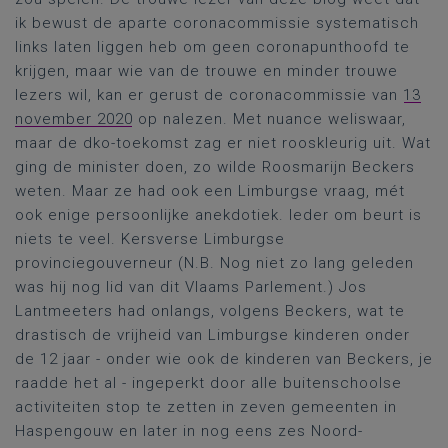
ik bewust de aparte coronacommissie systematisch
links laten liggen heb om geen coronapunthoofd te
krijgen, maar wie van de trouwe en minder trouwe
lezers wil, kan er gerust de coronacommissie van
13
november 2020
op nalezen. Met nuance weliswaar,
maar de dko-toekomst zag er niet rooskleurig uit. Wat
ging de minister doen, zo wilde Roosmarijn Beckers
weten. Maar ze had ook een Limburgse vraag, mét
ook enige persoonlijke anekdotiek. Ieder om beurt is
niets te veel. Kersverse Limburgse
provinciegouverneur (N.B. Nog niet zo lang geleden
was hij nog lid van dit Vlaams Parlement.) Jos
Lantmeeters had onlangs, volgens Beckers, wat te
drastisch de vrijheid van Limburgse kinderen onder
de 12 jaar - onder wie ook de kinderen van Beckers, je
raadde het al - ingeperkt door alle buitenschoolse
activiteiten stop te zetten in zeven gemeenten in
Haspengouw en later in nog eens zes Noord-