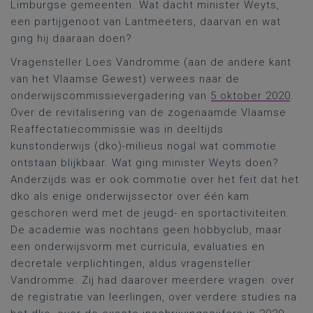
Limburgse gemeenten. Wat dacht minister Weyts,
een partijgenoot van Lantmeeters, daarvan en wat
ging hij daaraan doen?
Vragensteller Loes Vandromme (aan de andere kant
van het Vlaamse Gewest) verwees naar de
onderwijscommissievergadering van
5 oktober 2020
.
Over de revitalisering van de zogenaamde Vlaamse
Reaffectatiecommissie was in deeltijds
kunstonderwijs (dko)-milieus nogal wat commotie
ontstaan blijkbaar. Wat ging minister Weyts doen?
Anderzijds was er ook commotie over het feit dat het
dko als enige onderwijssector over één kam
geschoren werd met de jeugd- en sportactiviteiten.
De academie was nochtans geen hobbyclub, maar
een onderwijsvorm met curricula, evaluaties en
decretale verplichtingen, aldus vragensteller
Vandromme. Zij had daarover meerdere vragen: over
de registratie van leerlingen, over verdere studies na