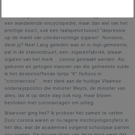
“Karels Crypto” in te vullen. Waarlijk, een verslaving, ik
beken. Op de dag dat ik deze regels typ, was een van
Karels opgaven (N.B. Karel Vereertbrugghen: naast
een wandelende encyclopedie, maar dan wel van het
prettige soort, ook een taalspelvirtuoos) “depressie
op de markt van cilindervormige sigaren”. Nonsens,
denk jij? Nee! Lang geleden was er in mijn gemeente,
pal in de stationsbuurt, een…sigarenfabriek, alwaar…
sigaren van het merk …
corona
gemaakt werden. Als
geboren en getogen inwoner van die gemeente vulde
ik het desbetreffende lijntje “K” feilloos in:
“coronacrisis” … met dank aan de huidige Vlaamse
onderwijspolitici die minister Weyts, de minister van
alles, las ik op deze dag ook nog, maar blijven
bestoken met coronavragen om uitleg.
Waarover ging het? Ik probeer het samen te vatten.
Door corona waren er nu lagere inschrijvingscijfers in
het dko, wat de academies volgend schooljaar parten
zou spelen. De trouwe lezer van deze blog weet dat