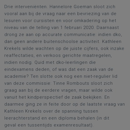
Drie interveniënten. Hannelore Goeman sloot zich
vooral aan bij de vraag naar een bevriezing van de
lesuren voor cursisten en voor omkadering op het
niveau van de telling van 1 februari 2020. Daarnaast
drong ze aan op accurate communicatie: indien dko,
dan geen andere buitenschoolse activiteit. Kathleen
Krekels wilde wachten op de juiste cijfers, ook inzake
reaffectaties, en verkoos gerichte maatregelen,
indien nodig. Quid met dko-leerlingen die
eindexamens deden, of was dat een zaak van de
academie? Ten slotte ook nog een niet-regulier lid
van deze commissie: Tinne Rombouts sloot zich
graag aan bij de eerdere vragen, maar wilde ook
vanuit het kindperspectief de zaak bekijken. En
daarmee ging ze in feite door op de laatste vraag van
Kathleen Krekels over de spanning tussen
leerachterstand en een diploma behalen (in dit
geval een tussentijds examenresultaat).