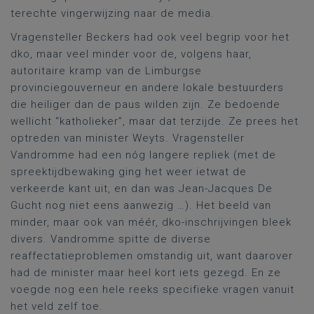
terechte vingerwijzing naar de media.
Vragensteller Beckers had ook veel begrip voor het
dko, maar veel minder voor de, volgens haar,
autoritaire kramp van de Limburgse
provinciegouverneur en andere lokale bestuurders
die heiliger dan de paus wilden zijn. Ze bedoende
wellicht “katholieker”, maar dat terzijde. Ze prees het
optreden van minister Weyts. Vragensteller
Vandromme had een nóg langere repliek (met de
spreektijdbewaking ging het weer ietwat de
verkeerde kant uit, en dan was Jean-Jacques De
Gucht nog niet eens aanwezig …). Het beeld van
minder, maar ook van méér, dko-inschrijvingen bleek
divers. Vandromme spitte de diverse
reaffectatieproblemen omstandig uit, want daarover
had de minister maar heel kort iets gezegd. En ze
voegde nog een hele reeks specifieke vragen vanuit
het veld zelf toe.