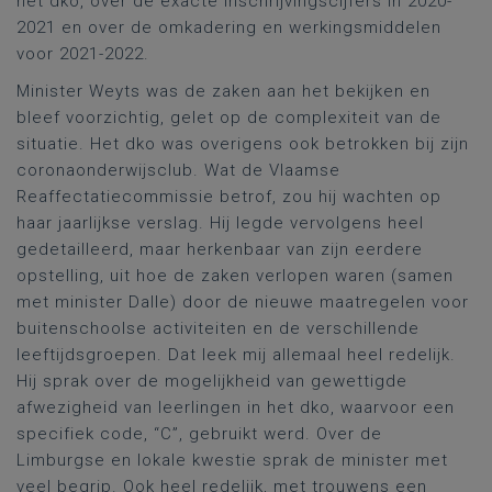
het dko, over de exacte inschrijvingscijfers in 2020-
2021 en over de omkadering en werkingsmiddelen
voor 2021-2022.
Minister Weyts was de zaken aan het bekijken en
bleef voorzichtig, gelet op de complexiteit van de
situatie. Het dko was overigens ook betrokken bij zijn
coronaonderwijsclub. Wat de Vlaamse
Reaffectatiecommissie betrof, zou hij wachten op
haar jaarlijkse verslag. Hij legde vervolgens heel
gedetailleerd, maar herkenbaar van zijn eerdere
opstelling, uit hoe de zaken verlopen waren (samen
met minister Dalle) door de nieuwe maatregelen voor
buitenschoolse activiteiten en de verschillende
leeftijdsgroepen. Dat leek mij allemaal heel redelijk.
Hij sprak over de mogelijkheid van gewettigde
afwezigheid van leerlingen in het dko, waarvoor een
specifiek code, “C”, gebruikt werd. Over de
Limburgse en lokale kwestie sprak de minister met
veel begrip. Ook heel redelijk, met trouwens een