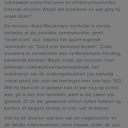
onbetaalde schoolfacturen en infrastructuurnoden.
Erkende minister Weyts dat probleem en wat ging hij
eraan doen?
De minister deed Meulemans methode in eerste
instantie af als politieke communicatie, geen
“onderzoek” dus, waarbij het opzet eigenlijk
neerkwam op “Quod erat demonstrandum”. Zoals
trouwens te verwachten was na Meulemans inleiding,
hanteerde minister Weyts volop zijn intussen heel
bekende onderwijskwaliteitsinvalshoek: het
verbeteren van de onderwijskwaliteit zou namelijk
vooral goed zijn voor de leerlingen met een lage SES.
Wat hij daarvoor al gedaan had of wat nog op komst
was, ga ik hier niet herhalen, want al die zaken zijn
gekend. Of ze dat gewenste effect zullen hebben op
kortere of langere termijn of niet, valt te bezien.
Ook bij de diverse reacties van de vragensteller en
de talrijke interveniënten, niets nieuws onder de zon