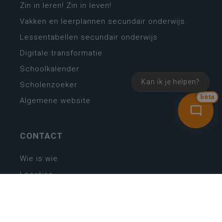
Zin in leren! Zin in leven!
Vakken en leerplannen secundair onderwijs
Lessentabellen secundair onderwijs
Digitale transformatie
Schoolkalender
Kan ik je helpen?
Scholenzoeker
bèta
Algemene website
CONTACT
Wie is wie
Locaties
Algemeen contact
Helpdesk