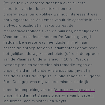
(cf. de talrijke eerdere debatten over diverse
aspecten van het lerarentekort en de
onderwijskwaliteit). Politiek wél nog interessant was
dat vragensteller Meuleman vanuit de
oppositie
in haar
slotwoord expliciet inhaakte op wat de
meerderheid
scollega’s van de minister, namelijk Loes
Vandromme en Jean-Jacques De Gucht, gezegd
hadden. De eerste was heel duidelijk met haar
herhaalde oproep tot een fundamenteel debat over
het gelijkeonderwijskansenbeleid (cf. ook de oproep
van de Vlaamse Onderwijsraad in 2019). Wat de
tweede precies voorstelde als remedie tegen de
ongelijkheid in het onderwijslandschap (nwvr: hij
haalde er zelfs de Engelse “public schools” bij, genre-
Eton College), was mij wel iets minder duidelijk.
Lees de bespreking van de “
Actuele vraag over de
ongelijkheid in het Vlaams onderwijs van Elisabeth
Meuleman
” aan minister Ben Weyts.