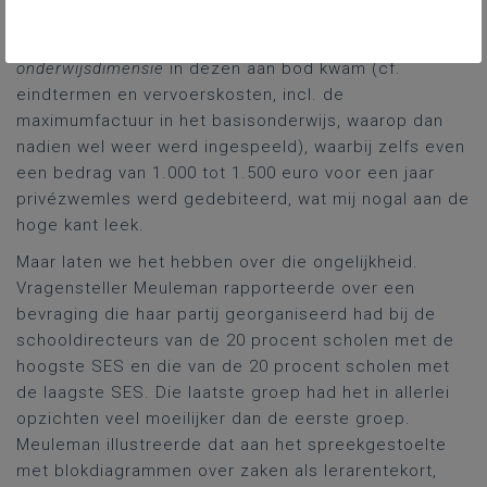
regering gevraagd om… flexi-jobs). Het was overigens
vooral bij enkele interveniënten dat de
onderwijsdimensie
in dezen aan bod kwam (cf.
eindtermen en vervoerskosten, incl. de
maximumfactuur in het basisonderwijs, waarop dan
nadien wel weer werd ingespeeld), waarbij zelfs even
een bedrag van 1.000 tot 1.500 euro voor een jaar
privézwemles werd gedebiteerd, wat mij nogal aan de
hoge kant leek.
Maar laten we het hebben over die ongelijkheid.
Vragensteller Meuleman rapporteerde over een
bevraging die haar partij georganiseerd had bij de
schooldirecteurs van de 20 procent scholen met de
hoogste SES en die van de 20 procent scholen met
de laagste SES. Die laatste groep had het in allerlei
opzichten veel moeilijker dan de eerste groep.
Meuleman illustreerde dat aan het spreekgestoelte
met blokdiagrammen over zaken als lerarentekort,