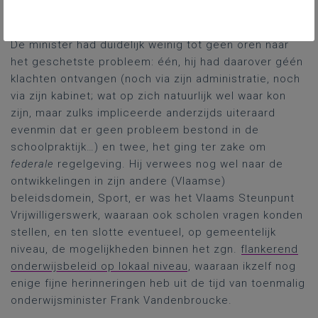
maakte. Hoe zou de minister hen daarin
tegemoetkomen?
De minister had duidelijk weinig tot geen oren naar
het geschetste probleem: één, hij had daarover géén
klachten ontvangen (noch via zijn administratie, noch
via zijn kabinet; wat op zich natuurlijk wel waar kon
zijn, maar zulks impliceerde anderzijds uiteraard
evenmin dat er geen probleem bestond in de
schoolpraktijk…) en twee, het ging ter zake om
federale
regelgeving. Hij verwees nog wel naar de
ontwikkelingen in zijn andere (Vlaamse)
beleidsdomein, Sport, er was het Vlaams Steunpunt
Vrijwilligerswerk, waaraan ook scholen vragen konden
stellen, en ten slotte eventueel, op gemeentelijk
niveau, de mogelijkheden binnen het zgn.
flankerend
onderwijsbeleid op lokaal niveau
, waaraan ikzelf nog
enige fijne herinneringen heb uit de tijd van toenmalig
onderwijsminister Frank Vandenbroucke.