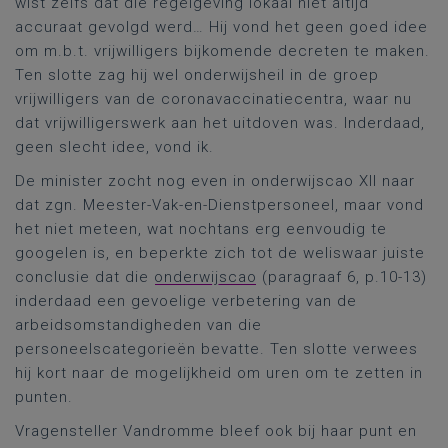
wist zelfs dat die regelgeving lokaal niet altijd
accuraat gevolgd werd… Hij vond het geen goed idee
om m.b.t. vrijwilligers bijkomende decreten te maken.
Ten slotte zag hij wel onderwijsheil in de groep
vrijwilligers van de coronavaccinatiecentra, waar nu
dat vrijwilligerswerk aan het uitdoven was. Inderdaad,
geen slecht idee, vond ik.
De minister zocht nog even in onderwijscao XII naar
dat zgn. Meester-Vak-en-Dienstpersoneel, maar vond
het niet meteen, wat nochtans erg eenvoudig te
googelen is, en beperkte zich tot de weliswaar juiste
conclusie dat die
onderwijscao
(paragraaf 6, p.10-13)
inderdaad een gevoelige verbetering van de
arbeidsomstandigheden van die
personeelscategorieën bevatte. Ten slotte verwees
hij kort naar de mogelijkheid om uren om te zetten in
punten.
Vragensteller Vandromme bleef ook bij haar punt en