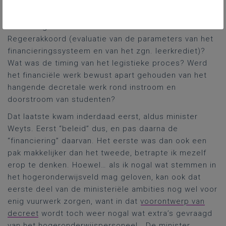
voorzitter van het bestuursorgaan van de KBC-groep,
maar dat terzijde. De vragen dan. Welke stappen
waren al gezet inzake die financiële ambities uit het
Regeerakkoord (evaluatie van de parameters van het
financieringssysteem en van het zgn. leerkrediet)?
Wat was de timing van het legistieke proces? Werd
het financiële werk bewust apart gehouden van het
hangende decretale werk rond instroom en
doorstroom van studenten?
Dat laatste kwam inderdaad eerst, aldus minister
Weyts. Eerst “beleid” dus, en pas daarna de
“financiering” daarvan. Het eerste was dan ook een
pak makkelijker dan het tweede, betrapte ik mezelf
erop te denken. Hoewel… als ik nogal wat stemmen in
het hogeronderwijsveld mag geloven, kan ook dat
eerste deel van de ministeriële ambities nog wel voor
enig vuurwerk zorgen, want in dat
voorontwerp van
decreet
wordt toch weer nogal wat extra’s gevraagd
van het hogeronderwijspersoneel… De minister