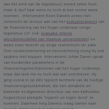
aan het eind van de legislatuur) sneed zeker hout,
maar ik durf haar wens nu toch al een vrome wens
noemen… Interveniënt Koen Daniëls prees niet
onterecht de lectuur aan van het
evaluatierapport
van
de financiering van het hoger onderwijs vorige
legislatuur (cf. ook:
evaluatie interne
allocatiemodellen van Vlaamse universiteiten
) en
wees even terecht op enige realiteitszin ter zake.
Over studieoriëntering en heroriëntering sloeg hij ook
spijkers met koppen. Interveniënt Johan Danen sprak
van honderden parameters in de
financieringsmechanismen van het hoger onderwijs,
maar dat leek me nu toch wel wat overdreven. Hij
ging vooral in op één typisch kenmerk van de huidige
financieringssystematiek, die een aimabele en
bekende ex-algemeen directeur van een katholieke
hogeschool pleegde “sigaren uit eigen doos” te
noemen. Daarmee hing Danens vraag samen naar