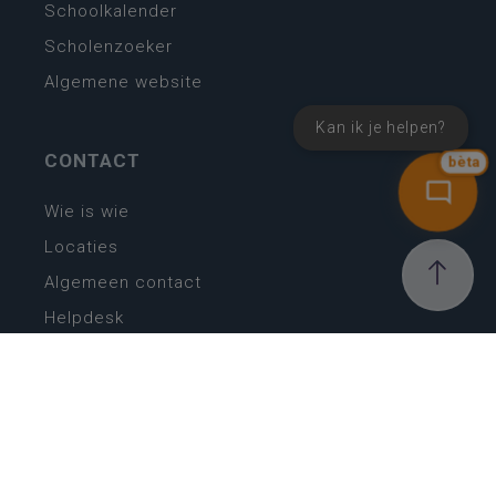
Schoolkalender
Scholenzoeker
Algemene website
Kan ik je helpen?
CONTACT
bèta
Wie is wie
Locaties
Algemeen contact
Helpdesk
NIEUWSBRIEF
SCHRIJF IN