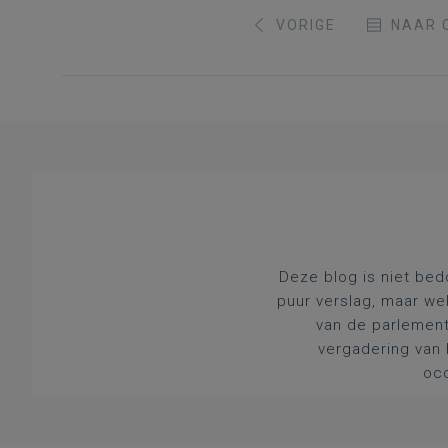
VORIGE
NAAR 
Deze blog is niet bed
puur verslag, maar we
van de parlement
vergadering van 
occ