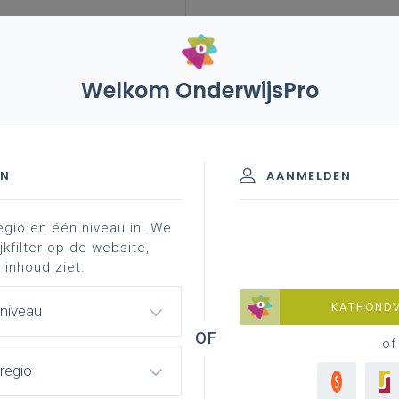
Welkom OnderwijsPro
023
31 maart 2021 – stijgend aantal vroegtijdige
schooljaren 2020-2023
EN
AANMELDEN
egio en één niveau in. We
jkfilter op de website,
ntal vroegtijdige
 inhoud ziet.
KATHOND
 niveau
of
regio
d aan onderwijsminister Ben Weyts, maar … ik heb een
ij weken en maanden de corona-activiteiten, zowel in