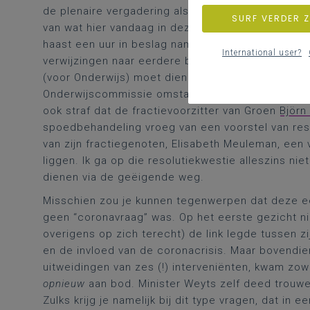
de plenaire vergadering als in de Commissie voor 
SURF VERDER 
van wat hier vandaag in deze plenaire vergadering
haast een uur in beslag namen, dan ook beperken 
International user?
verwijzingen naar eerdere besprekingen. Niet exhau
(voor Onderwijs) moet dienen om nog maar eens te 
Onderwijscommissie omstandig besproken werd, ja 
ook straf dat de fractievoorzitter van Groen
Björn
spoedbehandeling vroeg van een voorstel van res
van zijn fractiegenoten, Elisabeth Meuleman, een 
liggen. Ik ga op die resolutiekwestie alleszins nie
dienen via de geëigende weg.
Misschien zou je kunnen tegenwerpen dat deze e
geen “coronavraag” was. Op het eerste gezicht nie
overigens op zich terecht) de link legde tussen zi
en de invloed van de coronacrisis. Maar bovendien:
uitweidingen van zes (!) interveniënten, kwam zo
opnieuw
aan bod. Minister Weyts zelf deed trouwen
Zulks krijg je namelijk bij dit type vragen, dat in 