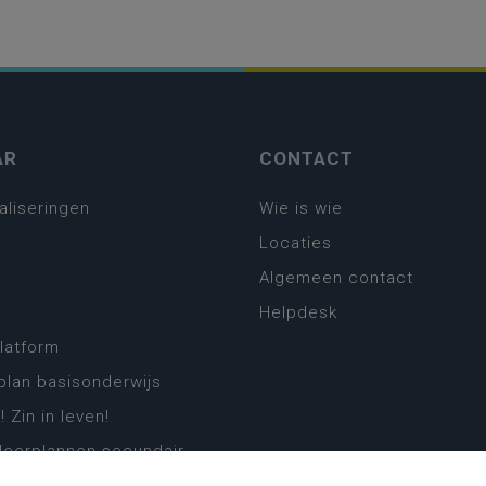
AR
CONTACT
aliseringen
Wie is wie
Locaties
Algemeen contact
Helpdesk
platform
plan basisonderwijs
! Zin in leven!
leerplannen secundair