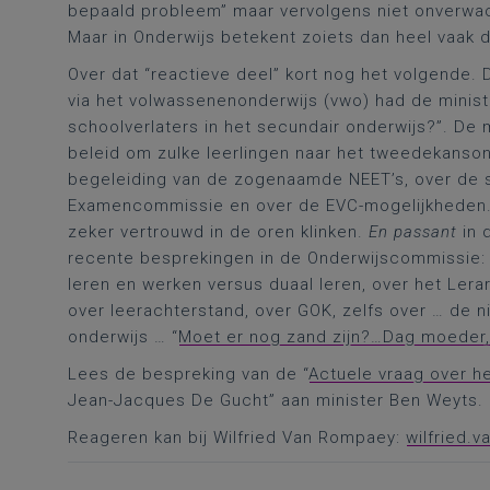
bepaald probleem” maar vervolgens niet onverwach
Maar in Onderwijs betekent zoiets dan heel vaak 
Over dat “reactieve deel” kort nog het volgende. 
via het volwassenenonderwijs (vwo) had de ministe
schoolverlaters in het secundair onderwijs?”. D
beleid om zulke leerlingen naar het tweedekansond
begeleiding van de zogenaamde NEET’s, over de 
Examencommissie en over de EVC-mogelijkheden. T
zeker vertrouwd in de oren klinken.
En passant
in 
recente besprekingen in de Onderwijscommissie: o
leren en werken versus duaal leren, over het Lera
over leerachterstand, over GOK, zelfs over … de
onderwijs … “
Moet er nog zand zijn?…Dag moeder
Lees de bespreking van de “
Actuele vraag over h
Jean-Jacques De Gucht” aan minister Ben Weyts.
Reageren kan bij Wilfried Van Rompaey:
wilfried.