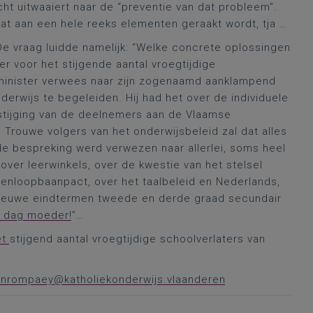
t uitwaaiert naar de “preventie van dat probleem”.
dat aan een hele reeks elementen geraakt wordt, tja …
De vraag luidde namelijk: “Welke concrete oplossingen
r voor het stijgende aantal vroegtijdige
e minister verwees naar zijn zogenaamd aanklampend
erwijs te begeleiden. Hij had het over de individuele
stijging van de deelnemers aan de Vlaamse
rouwe volgers van het onderwijsbeleid zal dat alles
de bespreking werd verwezen naar allerlei, soms heel
ver leerwinkels, over de kwestie van het stelsel
renloopbaanpact, over het taalbeleid en Nederlands,
 nieuwe eindtermen tweede en derde graad secundair
, dag moeder!
”…
et
stijgend aantal vroegtijdige schoolverlaters van
vanrompaey@katholiekonderwijs.vlaanderen