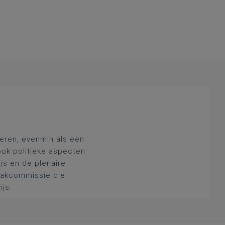
deren, evenmin als een
ook politieke aspecten
js en de plenaire
 vakcommissie die
ijs.