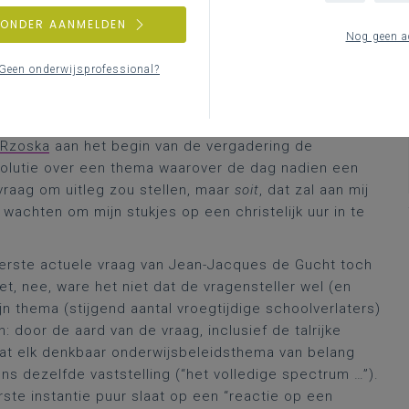
Onderwijs, gelezen hebt in deze blog, weet je al 99%
ZONDER AANMELDEN
 herhaald werd. Ik ga me dus voor de drie vragen, die
Nog geen a
tot nog slechts een paar dingen en vooral ook enkele
Geen onderwijsprofessional?
stief, maar illustratief. Als de plenaire vergadering
herhalen wat al, zelfs bij herhaling, in de
dan begrijp ik het niet meer. Overigens vond ik het
 Rzoska
aan het begin van de vergadering de
olutie over een thema waarover de dag nadien een
vraag om uitleg zou stellen, maar
soit
, dat zal aan mij
t wachten om mijn stukjes op een christelijk uur in te
erste actuele vraag van Jean-Jacques de Gucht toch
t, nee, ware het niet dat de vragensteller wel (en
jn thema (stijgend aantal vroegtijdige schoolverlaters)
 door de aard van de vraag, inclusief de talrijke
wat elk denkbaar onderwijsbeleidsthema van belang
s dezelfde vaststelling (“het volledige spectrum …”).
eerste instantie puur slaat op een “reactie op een