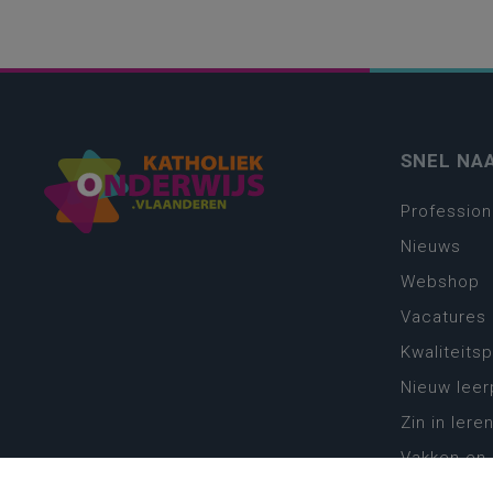
SNEL NA
Profession
Nieuws
Webshop
Vacatures
Kwaliteits
Nieuw leer
Zin in leren
Vakken en 
onderwijs