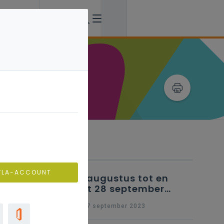
Verwante artikels
VLA-ACCOUNT
25 augustus tot en
met 28 september
2023 - Schriftelijke
wo 27 september 2023
vragen