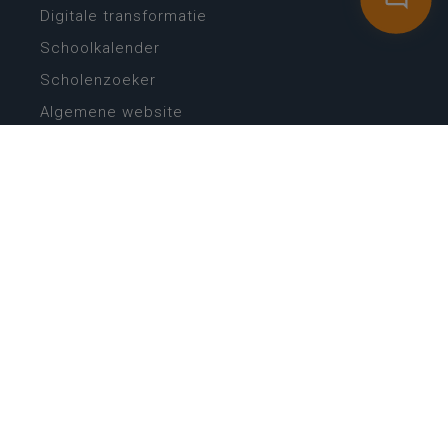
Digitale transformatie
Schoolkalender
Scholenzoeker
Algemene website
CONTACT
Wie is wie
Locaties
Algemeen contact
Helpdesk
NIEUWSBRIEF
SCHRIJF IN