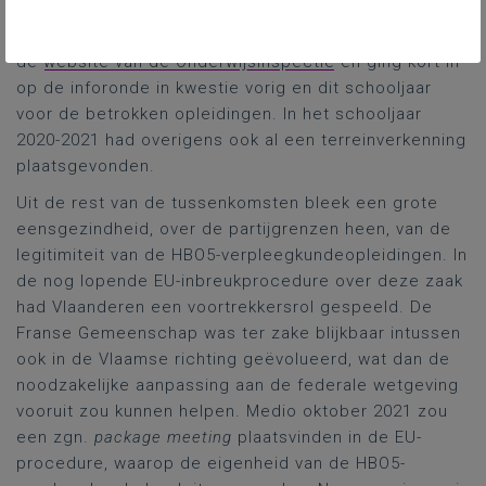
beschreef dat kwaliteitskader nog, maar dat was
eigenlijk publieke informatie, verwees daarvoor naar
de
website van de Onderwijsinspectie
en ging kort in
op de inforonde in kwestie vorig en dit schooljaar
voor de betrokken opleidingen. In het schooljaar
2020-2021 had overigens ook al een terreinverkenning
plaatsgevonden.
Uit de rest van de tussenkomsten bleek een grote
eensgezindheid, over de partijgrenzen heen, van de
legitimiteit van de HBO5-verpleegkundeopleidingen. In
de nog lopende EU-inbreukprocedure over deze zaak
had Vlaanderen een voortrekkersrol gespeeld. De
Franse Gemeenschap was ter zake blijkbaar intussen
ook in de Vlaamse richting geëvolueerd, wat dan de
noodzakelijke aanpassing aan de federale wetgeving
vooruit zou kunnen helpen. Medio oktober 2021 zou
een zgn.
package meeting
plaatsvinden in de EU-
procedure, waarop de eigenheid van de HBO5-