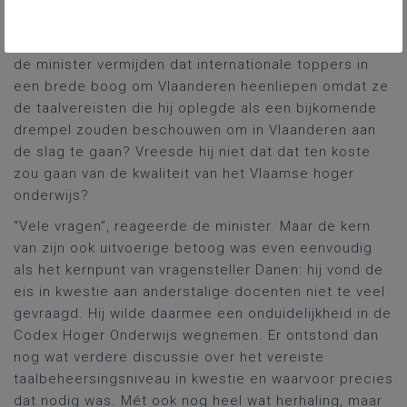
2020”. Heel kort samengevat, hij was het niet eens
met die geplande sanctiemaatregel. En ook: hoe zou
de minister vermijden dat internationale toppers in
een brede boog om Vlaanderen heenliepen omdat ze
de taalvereisten die hij oplegde als een bijkomende
drempel zouden beschouwen om in Vlaanderen aan
de slag te gaan? Vreesde hij niet dat dat ten koste
zou gaan van de kwaliteit van het Vlaamse hoger
onderwijs?
“Vele vragen”, reageerde de minister. Maar de kern
van zijn ook uitvoerige betoog was even eenvoudig
als het kernpunt van vragensteller Danen: hij vond de
eis in kwestie aan anderstalige docenten niet te veel
gevraagd. Hij wilde daarmee een onduidelijkheid in de
Codex Hoger Onderwijs wegnemen. Er ontstond dan
nog wat verdere discussie over het vereiste
taalbeheersingsniveau in kwestie en waarvoor precies
dat nodig was. Mét ook nog heel wat herhaling, maar