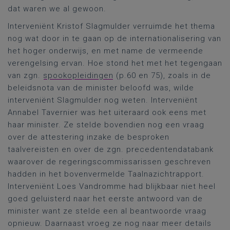
dat waren we al gewoon.
Interveniënt Kristof Slagmulder verruimde het thema
nog wat door in te gaan op de internationalisering van
het hoger onderwijs, en met name de vermeende
verengelsing ervan. Hoe stond het met het tegengaan
van zgn.
spookopleidingen
(p.60 en 75), zoals in de
beleidsnota van de minister beloofd was, wilde
interveniënt Slagmulder nog weten. Interveniënt
Annabel Tavernier was het uiteraard ook eens met
haar minister. Ze stelde bovendien nog een vraag
over de attestering inzake de besproken
taalvereisten en over de zgn. precedentendatabank
waarover de regeringscommissarissen geschreven
hadden in het bovenvermelde Taalnazichtrapport.
Interveniënt Loes Vandromme had blijkbaar niet heel
goed geluisterd naar het eerste antwoord van de
minister want ze stelde een al beantwoorde vraag
opnieuw. Daarnaast vroeg ze nog naar meer details