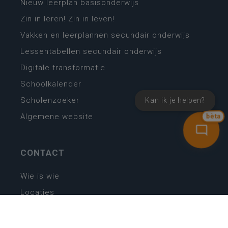
Nieuw leerplan basisonderwijs
Zin in leren! Zin in leven!
Vakken en leerplannen secundair onderwijs
Lessentabellen secundair onderwijs
Digitale transformatie
Schoolkalender
Scholenzoeker
Kan ik je helpen?
Algemene website
bèta
CONTACT
Wie is wie
Locaties
Algemeen contact
Helpdesk