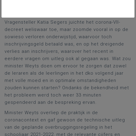
overzitters toch volledig meegeteld worden in de
omkadering?
Vragensteller Katia Segers juichte het corona-VII-
decreet weliswaar toe, maar zoomde vooral in op de
sowieso verloren onderwijstijd, waarvoor toch
inschrijvingsgeld betaald was, en op het dreigende
verlies aan inschrijvers, waarover het recent in
eerdere vragen om uitleg ook al gegaan was. Wat zou
minister Weyts doen om ervoor te zorgen dat zowel
de leraren als de leerlingen in het dko volgend jaar
met volle moed en in optimale omstandigheden
zouden kunnen starten? Ondanks de bekendheid met
het probleem werd toch weer 33 minuten
gespendeerd aan de bespreking ervan.
Minister Weyts overliep de praktijk in de
coronacontext en gaf gewoon de technische uitleg
van de geplande overbruggingsregeling in het
schooljaar 2021-2022, met de relevante cijfers en