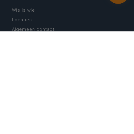
Wie is wie
Locaties
Algemeen contact
Helpdesk
NIEUWSBRIEF
SCHRIJF IN
MIJN.
Beheer
Kijkfilter