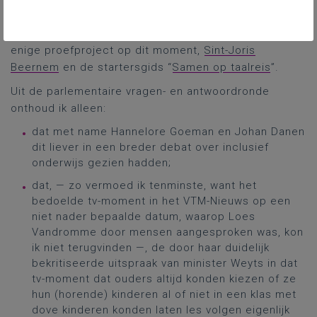
decretale regels voor wie zulk onderwijs wilde
organiseren verwees minister Weyts ook naar het
enige proefproject op dit moment,
Sint-Joris
Beernem
en de startersgids “
Samen op taalreis
”.
Uit de parlementaire vragen- en antwoordronde
onthoud ik alleen:
dat met name Hannelore Goeman en Johan Danen
dit liever in een breder debat over inclusief
onderwijs gezien hadden;
dat, — zo vermoed ik tenminste, want het
bedoelde tv-moment in het VTM-Nieuws op een
niet nader bepaalde datum, waarop Loes
Vandromme door mensen aangesproken was, kon
ik niet terugvinden —, de door haar duidelijk
bekritiseerde uitspraak van minister Weyts in dat
tv-moment dat ouders altijd konden kiezen of ze
hun (horende) kinderen al of niet in een klas met
dove kinderen konden laten les volgen eigenlijk