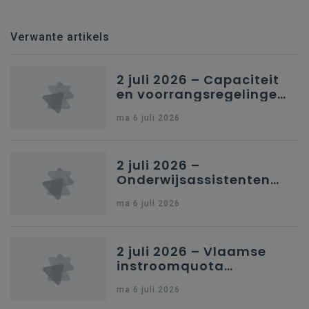
Verwante artikels
2 juli 2026 – Capaciteit
en voorrangsregelingen
in Nederlandstalig
ma 6 juli 2026
secundair onderwijs in
Brussel
2 juli 2026 –
Onderwijsassistenten
en omkadering in
ma 6 juli 2026
kleuteronderwijs
2 juli 2026 – Vlaamse
instroomquota
geneeskunde v.
ma 6 juli 2026
federale RIZIV-