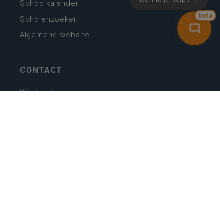
Schoolkalender
bèta
Scholenzoeker
Algemene website
CONTACT
Wie is wie
Locaties
Algemeen contact
Helpdesk
NIEUWSBRIEF
SCHRIJF IN