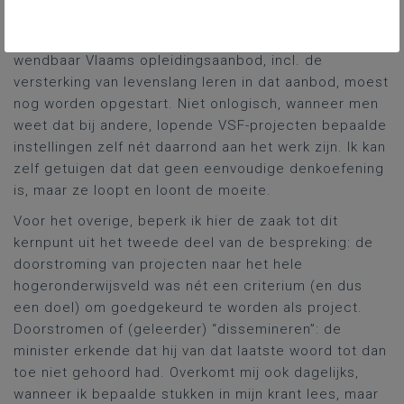
beleidsnota van de minister, met name rond
visieontwikkeling over een toekomstgericht en
wendbaar Vlaams opleidingsaanbod, incl. de
versterking van levenslang leren in dat aanbod, moest
nog worden opgestart. Niet onlogisch, wanneer men
weet dat bij andere, lopende VSF-projecten bepaalde
instellingen zelf nét daarrond aan het werk zijn. Ik kan
zelf getuigen dat dat geen eenvoudige denkoefening
is, maar ze loopt en loont de moeite.
Voor het overige, beperk ik hier de zaak tot dit
kernpunt uit het tweede deel van de bespreking: de
doorstroming van projecten naar het hele
hogeronderwijsveld was nét een criterium (en dus
een doel) om goedgekeurd te worden als project.
Doorstromen of (geleerder) “dissemineren”: de
minister erkende dat hij van dat laatste woord tot dan
toe niet gehoord had. Overkomt mij ook dagelijks,
wanneer ik bepaalde stukken in mijn krant lees, maar