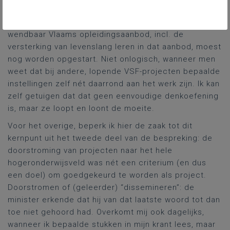
beleidsnota van de minister, met name rond
visieontwikkeling over een toekomstgericht en
wendbaar Vlaams opleidingsaanbod, incl. de
versterking van levenslang leren in dat aanbod, moest
nog worden opgestart. Niet onlogisch, wanneer men
weet dat bij andere, lopende VSF-projecten bepaalde
instellingen zelf nét daarrond aan het werk zijn. Ik kan
zelf getuigen dat dat geen eenvoudige denkoefening
is, maar ze loopt en loont de moeite.
Voor het overige, beperk ik hier de zaak tot dit
kernpunt uit het tweede deel van de bespreking: de
doorstroming van projecten naar het hele
hogeronderwijsveld was nét een criterium (en dus
een doel) om goedgekeurd te worden als project.
Doorstromen of (geleerder) “dissemineren”: de
minister erkende dat hij van dat laatste woord tot dan
toe niet gehoord had. Overkomt mij ook dagelijks,
wanneer ik bepaalde stukken in mijn krant lees, maar