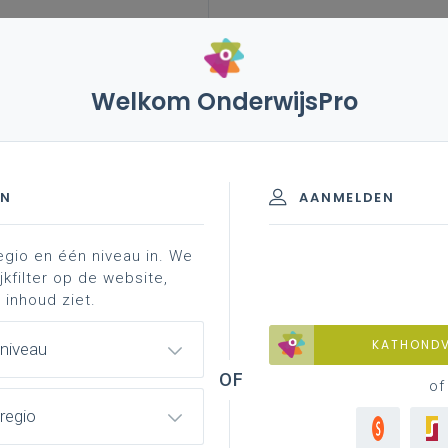
Welkom OnderwijsPro
023
27 oktober 2022 – clb en doorverwijzingen naar
schooljaren 2020-2023
EN
AANMELDEN
egio en één niveau in. We
jkfilter op de website,
oorverwijzingen naar
 inhoud ziet.
KATHOND
 niveau
of
regio
cht dan al een specifieke CLB-invalshoek gehad
geleden dan
12 oktober 2022
al besproken in de