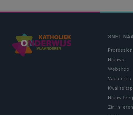
SNEL NA
Profession
Nieuws
Webshop
Vacatures
Kwaliteits
Nieuw leer
Zin in leren
Vakken en 
onderwijs
Lessentabe