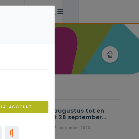
Verwante artikels
VLA-ACCOUNT
25 augustus tot en
met 28 september
2023 - Schriftelijke
wo 27 september 2023
vragen