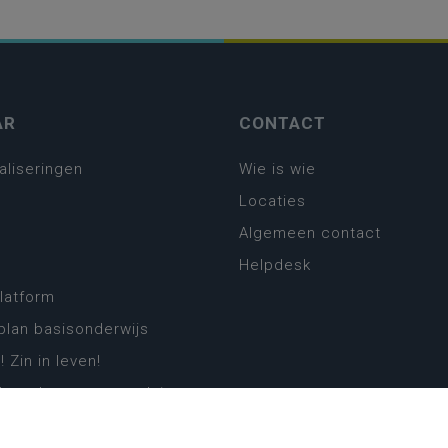
AR
CONTACT
aliseringen
Wie is wie
Locaties
Algemeen contact
Helpdesk
platform
plan basisonderwijs
! Zin in leven!
leerplannen secundair
llen secundair onderwijs