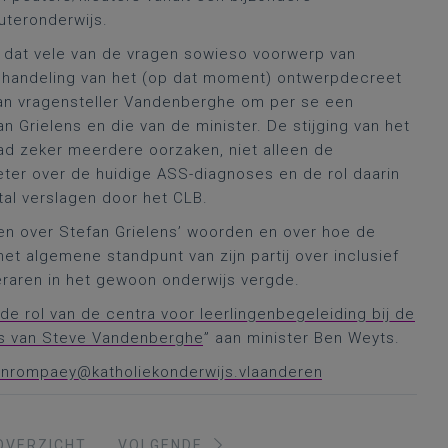
uteronderwijs.
en dat vele van de vragen sowieso voorwerp van
ehandeling van het (op dat moment) ontwerpdecreet
van vragensteller Vandenberghe om per se een
n Grielens en die van de minister. De stijging van het
had zeker meerdere oorzaken, niet alleen de
ter over de huidige ASS-diagnoses en de rol daarin
tal verslagen door het CLB.
n over Stefan Grielens’ woorden en over hoe de
het algemene standpunt van zijn partij over inclusief
eraren in het gewoon onderwijs vergde.
de rol van de centra voor leerlingenbegeleiding bij de
js van Steve Vandenberghe
” aan minister Ben Weyts.
vanrompaey@katholiekonderwijs.vlaanderen
OVERZICHT
VOLGENDE