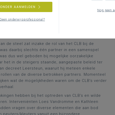
e confronteerde minister Weyts met wat die eerste
ZONDER AANMELDEN
een directeur van het Vrije CLB Netwerk,
Stefan
Nog geen a
ronacrisis (met name, de gemiste schooldagen tijdens
Geen onderwijsprofessional?
 het buitengewoon onderwijs. Zag de minister ook een
ichte diagnostiek door de CLB’s en het hoge aantal
an de steel zat inzake de rol van het CLB bij de
was daarbij slechts één partner in een samenspel
as dus wel geboden bij mogelijke oorzakelijke
r het in de steigers staande, aangepaste beleid ter
an decreet Leersteun, waaruit hij meteen enkele
de rollen van de diverse betrokken partners. Momenteel
kijken wat de mogelijkheden waren om de CLB’s verder
verhaal.
kingen hebben bij het optreden van CLB’s en wilde
horen. Interveniënten Loes Vandromme en Kathleen
hadden vragen over diverse elementen die aan bod
 peuters/kleuters vanuit een bijzondere