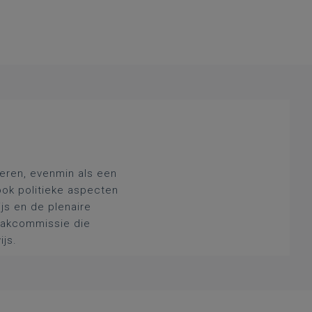
deren, evenmin als een
ook politieke aspecten
js en de plenaire
 vakcommissie die
ijs.