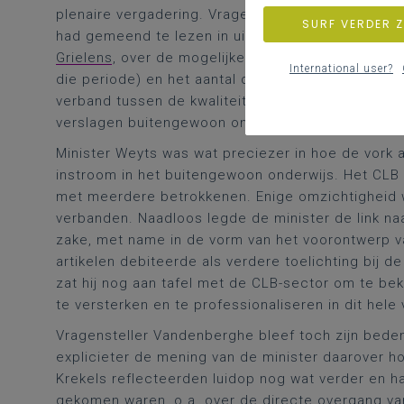
plenaire vergadering. Vragensteller Vandenbergh
SURF VERDER 
had gemeend te lezen in uitspraken van de algem
Grielens
, over de mogelijke relatie tussen de co
International user?
die periode) en het aantal doorverwijzingen naar
verband tussen de kwaliteit van de handelingsger
verslagen buitengewoon onderwijs?
Minister Weyts was wat preciezer in hoe de vork a
instroom in het buitengewoon onderwijs. Het CLB 
met meerdere betrokkenen. Enige omzichtigheid w
verbanden. Naadloos legde de minister de link naa
zake, met name in de vorm van het voorontwerp v
artikelen debiteerde als verdere toelichting bij 
zat hij nog aan tafel met de CLB-sector om te be
te versterken en te professionaliseren in dit hele 
Vragensteller Vandenberghe bleef toch zijn beden
explicieter de mening van de minister daarover 
Krekels reflecteerden luidop nog wat verder en 
gekomen waren, o.a. over de directe overgang van