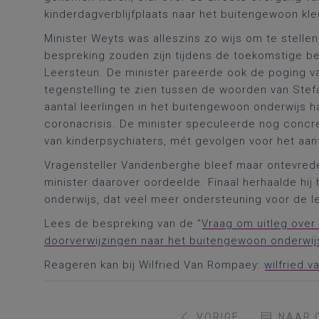
kinderdagverblijfplaats naar het buitengewoon kle
Minister Weyts was alleszins zo wijs om te stell
bespreking zouden zijn tijdens de toekomstige b
Leersteun. De minister pareerde ook de poging 
tegenstelling te zien tussen de woorden van Stefa
aantal leerlingen in het buitengewoon onderwijs 
coronacrisis. De minister speculeerde nog concre
van kinderpsychiaters, mét gevolgen voor het aan
Vragensteller Vandenberghe bleef maar ontevrede
minister daarover oordeelde. Finaal herhaalde hij 
onderwijs, dat veel meer ondersteuning voor de l
Lees de bespreking van de “
Vraag om uitleg over 
doorverwijzingen naar het buitengewoon onderwi
Reageren kan bij Wilfried Van Rompaey:
wilfried.
VORIGE
NAAR 