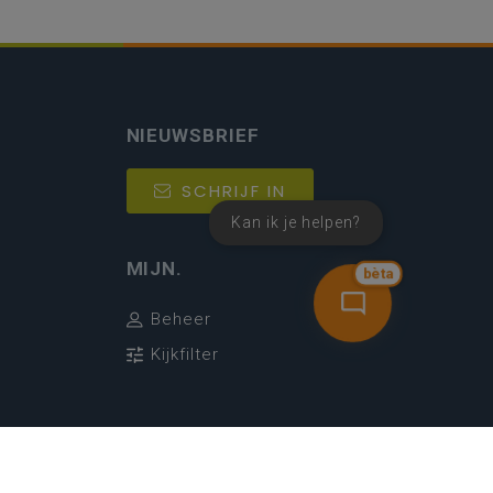
NIEUWSBRIEF
SCHRIJF IN
Kan ik je helpen?
MIJN.
bèta
Beheer
Kijkfilter