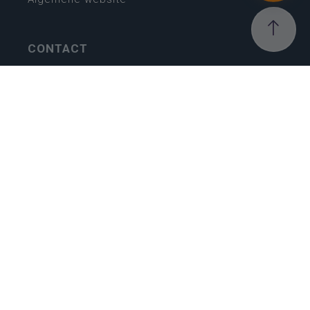
CONTACT
Wie is wie
Locaties
Algemeen contact
Helpdesk
NIEUWSBRIEF
SCHRIJF IN
MIJN.