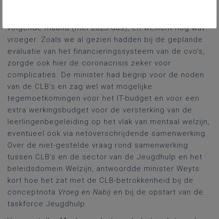
en onafhankelijkheid, aldus minister Weyts. Hij
rekende voor de opstart van die evaluatie met eind
volgende maand (mei 2023 dus), en wellicht nog wat
vroeger. Zoals we al gezien hadden bij de geplande
evaluatie van het financieringssysteem van de cvo’s,
zorgde ook hier de coronacrisis zeker voor
complicaties. De minister had begrip voor de noden
van de CLB’s en zag wel wat mogelijke
tegemoetkomingen voor het IT-budget en voor een
extra werkingsbudget voor de versterking van de
leerlingenbegeleiding op het vlak van mentaal welzijn,
eventueel ook via netoverschrijdende samenwerking.
Over de niet-gestelde vraag rond samenwerking
tussen CLB’s en de sector van de Jeugdhulp en het
beleidsdomein Welzijn, antwoordde minister Weyts
kort hoe het zat met de CLB-betrokkenheid bij de
conceptnota
Vroeg en Nabij
en bij de opstart van de
taskforce Jeugdhulp.