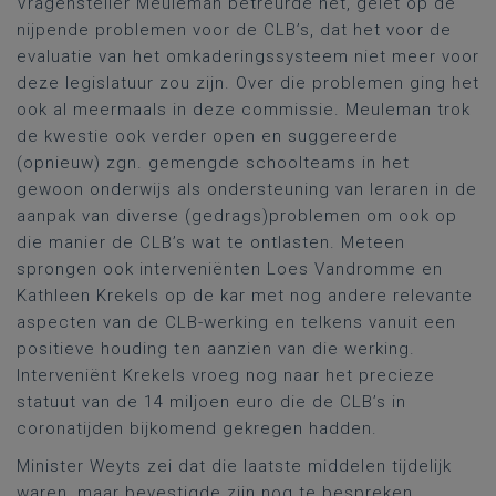
Vragensteller Meuleman betreurde het, gelet op de
nijpende problemen voor de CLB’s, dat het voor de
evaluatie van het omkaderingssysteem niet meer voor
deze legislatuur zou zijn. Over die problemen ging het
ook al meermaals in deze commissie. Meuleman trok
de kwestie ook verder open en suggereerde
(opnieuw) zgn. gemengde schoolteams in het
gewoon onderwijs als ondersteuning van leraren in de
aanpak van diverse (gedrags)problemen om ook op
die manier de CLB’s wat te ontlasten. Meteen
sprongen ook interveniënten Loes Vandromme en
Kathleen Krekels op de kar met nog andere relevante
aspecten van de CLB-werking en telkens vanuit een
positieve houding ten aanzien van die werking.
Interveniënt Krekels vroeg nog naar het precieze
statuut van de 14 miljoen euro die de CLB’s in
coronatijden bijkomend gekregen hadden.
Minister Weyts zei dat die laatste middelen tijdelijk
waren, maar bevestigde zijn nog te bespreken