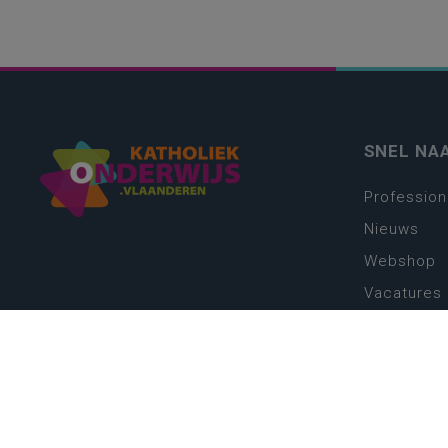
SNEL NA
Profession
Nieuws
Webshop
Vacatures
Kwaliteits
Nieuw leer
Zin in leren
Vakken en 
onderwijs