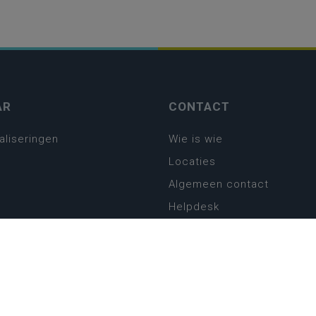
AR
CONTACT
aliseringen
Wie is wie
Locaties
Algemeen contact
Helpdesk
platform
plan basisonderwijs
! Zin in leven!
leerplannen secundair