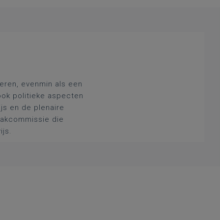
deren, evenmin als een
ook politieke aspecten
js en de plenaire
 vakcommissie die
ijs.