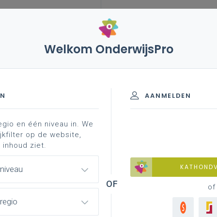
Welkom OnderwijsPro
 met 1 april 2026 - schriftelijke vragen
EN
AANMELDEN
egio en één niveau in. We
2026 - Schriftelijke vragen
jkfilter op de website,
 inhoud ziet.
KATHOND
 niveau
of
regio
len