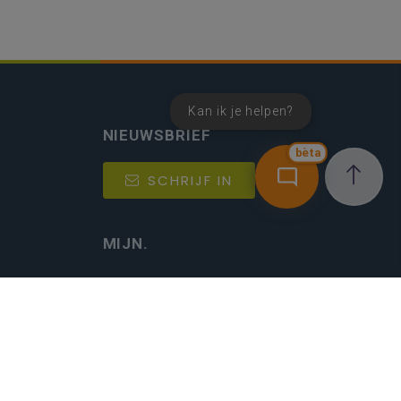
Kan ik je helpen?
NIEUWSBRIEF
bèta
SCHRIJF IN
MIJN.
Beheer
Kijkfilter