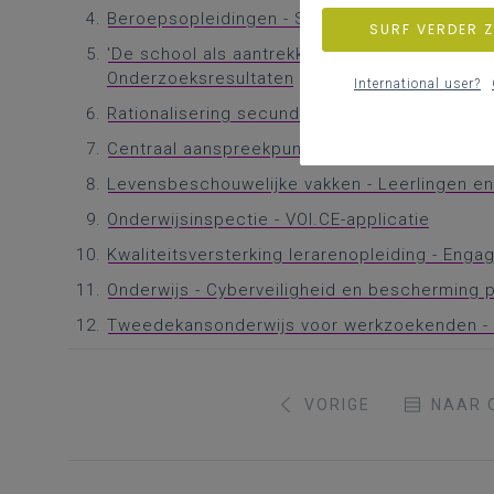
Beroepsopleidingen - Slechte leermobiliteit
SURF VERDER 
'De school als aantrekkelijke en kwaliteitsvol
Onderzoeksresultaten
International user?
Rationalisering secundair onderwijs - Effecte
Centraal aanspreekpunt voor ouders en oude
Levensbeschouwelijke vakken - Leerlingen en v
Onderwijsinspectie - VOI.CE-applicatie
Kwaliteitsversterking lerarenopleiding - Eng
Onderwijs - Cyberveiligheid en bescherming
Tweedekansonderwijs voor werkzoekenden - 
VORIGE
NAAR 