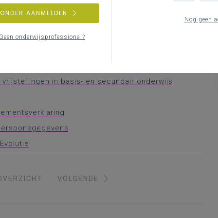
ZONDER AANMELDEN
Nog geen a
le werkplek om leraren te behouden' -
Geen onderwijsprofessional?
n
rwerkingen - Stand van zaken
rijstellingen in basis- en secundair onderwijs
agementsverklaring
 persoonsgegevens
Evolutie
OVERZICHT
VOLGENDE