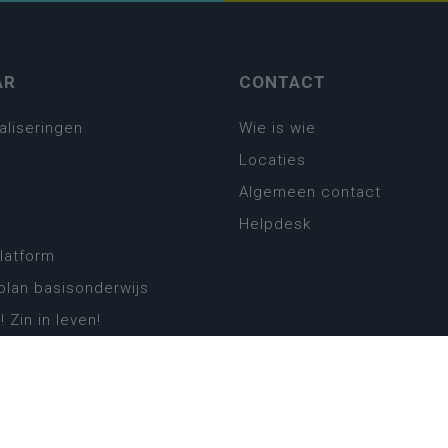
AR
CONTACT
aliseringen
Wie is wie
Locaties
Algemeen contact
Helpdesk
platform
plan basisonderwijs
! Zin in leven!
leerplannen secundair
llen secundair onderwijs
ansformatie