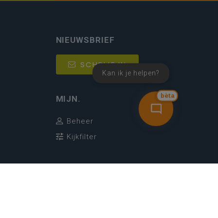
NIEUWSBRIEF
SCHRIJF IN
Kan ik je helpen?
bèta
MIJN.
Beheer
Kijkfilter