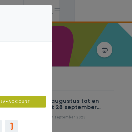
Verwante artikels
25 augustus tot en
VLA-ACCOUNT
met 28 september
2023 - Schriftelijke
wo 27 september 2023
vragen