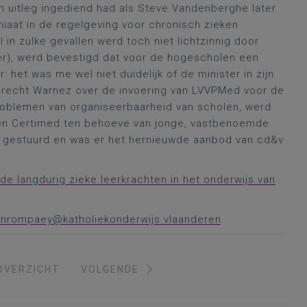
m uitleg ingediend had als Steve Vandenberghe later
iaat in de regelgeving voor chronisch zieken
in zulke gevallen werd toch niet lichtzinnig door
er), werd bevestigd dat voor de hogescholen een
 het was me wel niet duidelijk of de minister in zijn
Brecht Warnez over de invoering van LVVPMed voor de
oblemen van organiseerbaarheid van scholen, werd
 en Certimed ten behoeve van jonge, vastbenoemde
 gestuurd en was er het hernieuwde aanbod van cd&v
de langdurig zieke leerkrachten in het onderwijs van
vanrompaey@katholiekonderwijs.vlaanderen
OVERZICHT
VOLGENDE