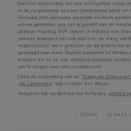
Karolien Grosemans, die een soortgelijke vraag o
in de vergadering) en Loes Vandromme werd het h
herhaald (het weliswaar moeilijke medisch oordeel 
artsen genomen, was het argument van de minist
analoge regeling (VVP ziekte) in wording was (nwvr:
tweede antwoord het ook had over de vraag van 
hogescholen), werd gewezen op de praktische pr
gevraagd naar meer flexibel maatwerk bij Medex
mensen die nu op zgn. medisch pensioen worden
om te zorgen voor een nooddecreet.
Lees de bespreking van de “
Vraag om uitleg over 
Jan Laeremans
” aan minister Ben Weyts.
Reageren kan bij Wilfried Van Rompaey:
wilfried.
VORIGE
NAAR 