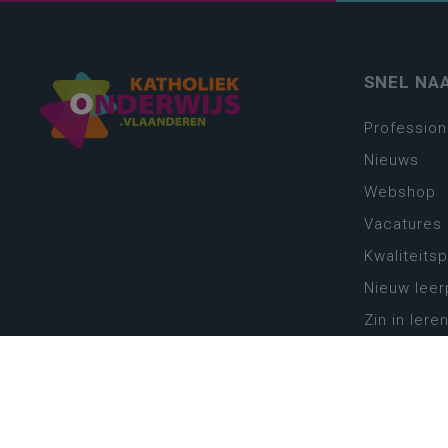
SNEL NA
Profession
Nieuws
Webshop
Vacatures
Kwaliteits
Nieuw leer
Zin in leren
Vakken en 
onderwijs
Lessentabe
Digitale tr