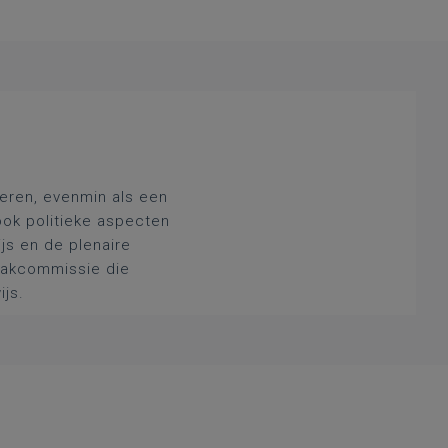
deren, evenmin als een
ook politieke aspecten
js en de plenaire
 vakcommissie die
ijs.