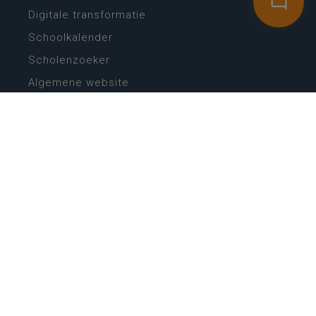
Digitale transformatie
Schoolkalender
Scholenzoeker
Algemene website
CONTACT
Wie is wie
Locaties
Algemeen contact
Helpdesk
NIEUWSBRIEF