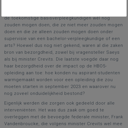
worden, met name: over welke precieze
verpleegkundige handelingen zou het finaal gaan die
de toekomstige basisverpleegkundigen wél nog
zouden mogen doen, die ze niet meer zouden mogen
doen en die ze alleen zouden mogen doen onder
supervisie van een bachelor-verpleegkundige of een
arts? Hoewel dus nog niet gekend, waren al die zaken
bron van bezorgdheid, zowel bij vragensteller Saeys
als bij minister Crevits. Die laatste voegde daar nog
haar bezorgdheid over de impact op de HBO5-
opleiding aan toe: hoe konden nu aspirant-studenten
warmgemaakt worden voor een opleiding die zou
moeten starten in september 2023 en waarover nu
nog zoveel onduidelijkheid bestond?
Eigenlijk werden die zorgen ook gedeeld door alle
interveniënten. Het was dus zaak om goed te
overleggen met de bevoegde federale minister, Frank
Vandenbroucke, die volgens minister Crevits wel mee