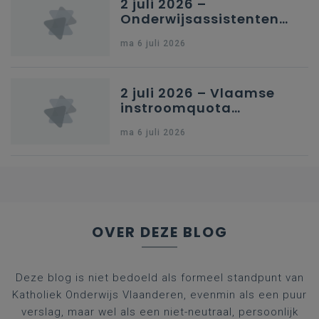
2 juli 2026 –
Onderwijsassistenten
en omkadering in
ma 6 juli 2026
kleuteronderwijs
2 juli 2026 – Vlaamse
instroomquota
geneeskunde v.
ma 6 juli 2026
federale RIZIV-
nummers voor
afgestudeerde artsen
OVER DEZE BLOG
Deze blog is niet bedoeld als formeel standpunt van
Katholiek Onderwijs Vlaanderen, evenmin als een puur
verslag, maar wel als een niet-neutraal, persoonlijk