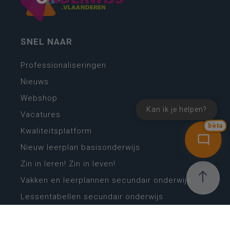
SNEL NAAR
Professionaliseringen
Nieuws
Webshop
Kan ik je helpen?
Vacatures
bèta
Kwaliteitsplatform
Nieuw leerplan basisonderwijs
Zin in leren! Zin in leven!
Vakken en leerplannen secundair onderwijs
Lessentabellen secundair onderwijs
Digitale transformatie
Schoolkalender