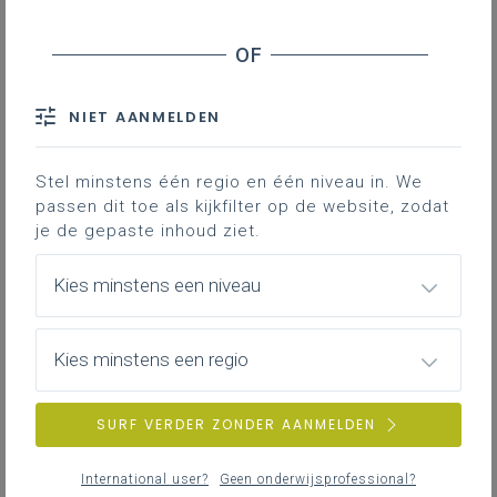
Pestgedrag in het onderwijs - Monitoring en
dataverzameling
Scholen - Antipestbeleid
NIET AANMELDEN
Scholen Brussel en Vlaamse Rand -
Inschrijvingsregel
Buitengewoon onderwijs - Inzet ergotherapeuten
Stel minstens één regio en één niveau in. We
passen dit toe als kijkfilter op de website, zodat
Toelatingsexamen geneeskunde, tandheelkunde
je de gepaste inhoud ziet.
en diergeneeskunde - Financiële en budgettaire
impact van het gevoerde onderzoek naar
Kies minstens een niveau
onregelmatigheden
Deeltijds kunstenonderwijs (dko) Brussel -
Leerlingenweging
Kies minstens een regio
Opleiding Uurwerkmaker - Stopzetting
Regulier basis- en secundair onderwijs - Speciale
SURF VERDER ZONDER AANMELDEN
onderwijsleermiddelen
Studentenprofielen - Effect starttoets
International user?
Geen onderwijsprofessional?