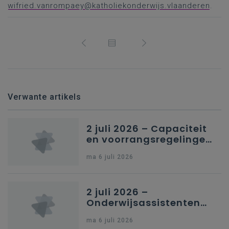
wifried.vanrompaey@katholiekonderwijs.vlaanderen
.
Verwante artikels
2 juli 2026 – Capaciteit
en voorrangsregelingen
in Nederlandstalig
ma 6 juli 2026
secundair onderwijs in
Brussel
2 juli 2026 –
Onderwijsassistenten
en omkadering in
ma 6 juli 2026
kleuteronderwijs