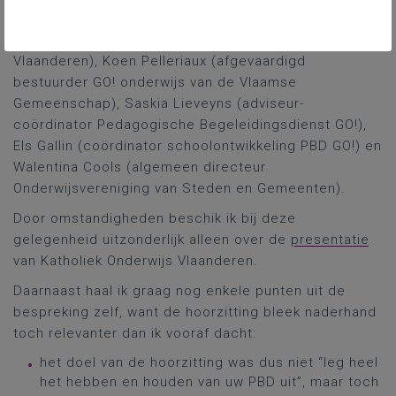
Onderwijs Vlaanderen), Birja Steeno (projectleider
Kennisrijk Curriculum, Katholiek Onderwijs
Vlaanderen), Koen Pelleriaux (afgevaardigd
bestuurder GO! onderwijs van de Vlaamse
Gemeenschap), Saskia Lieveyns (adviseur-
coördinator Pedagogische Begeleidingsdienst GO!),
Els Gallin (coördinator schoolontwikkeling PBD GO!) en
Walentina Cools (algemeen directeur
Onderwijsvereniging van Steden en Gemeenten).
Door omstandigheden beschik ik bij deze
gelegenheid uitzonderlijk alleen over de
presentatie
van Katholiek Onderwijs Vlaanderen.
Daarnaast haal ik graag nog enkele punten uit de
bespreking zelf, want de hoorzitting bleek naderhand
toch relevanter dan ik vooraf dacht:
het doel van de hoorzitting was dus niet “leg heel
het hebben en houden van uw PBD uit”, maar toch