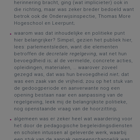
herinnering bracht, ging (wat implicieter) ook in
die richting, maar was zeker breder bedoeld want
betrok ook de Onderwijsinspectie, Thomas More
Hogeschool en Leerpunt;
waarom was dat inhoudelijke en politieke punt
hier belangrijker? Simpel, gezien het publiek hier,
lees: parlementsleden, want die elementen
betroffen de
decretale regelgeving
, wat net hun
bevoegdheid is; al de vermelde, concrete acties,
opleidingen, materialen, … waarover zoveel
gezegd was, dat was hun bevoegdheid
niet
; dat
was een zaak van de vrijheid; zou op het stuk van
de gedoogperiode en aanverwante nog een
opening bestaan naar een aanpassing van de
regelgeving, leek mij de belangrijkste politieke,
nog openstaande vraag van de hoorzitting;
algemeen was er zeker heel wat waardering voor
het door de pedagogische begeleidingsdiensten
en scholen intussen al geleverde werk, waarbij
een stuk van de aanpak gemeenschappelijk was,