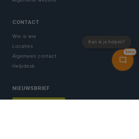
Algemene website
CONTACT
Wie is wie
Kan ik je helpen?
Locaties
bèta
Algemeen contact
Helpdesk
NIEUWSBRIEF
SCHRIJF IN
MIJN.