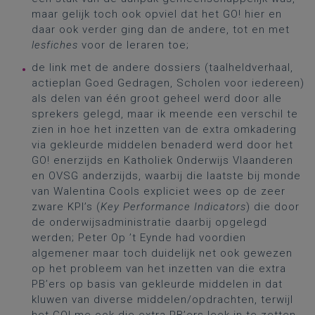
maar gelijk toch ook opviel dat het GO! hier en
daar ook verder ging dan de andere, tot en met
lesfiches
voor de leraren toe;
de link met de andere dossiers (taalheldverhaal,
actieplan Goed Gedragen, Scholen voor iedereen)
als delen van één groot geheel werd door alle
sprekers gelegd, maar ik meende een verschil te
zien in hoe het inzetten van de extra omkadering
via gekleurde middelen benaderd werd door het
GO! enerzijds en Katholiek Onderwijs Vlaanderen
en OVSG anderzijds, waarbij die laatste bij monde
van Walentina Cools expliciet wees op de zeer
zware KPI’s (
Key Performance Indicators
) die door
de onderwijsadministratie daarbij opgelegd
werden; Peter Op ’t Eynde had voordien
algemener maar toch duidelijk net ook gewezen
op het probleem van het inzetten van die extra
PB’ers op basis van gekleurde middelen in dat
kluwen van diverse middelen/opdrachten, terwijl