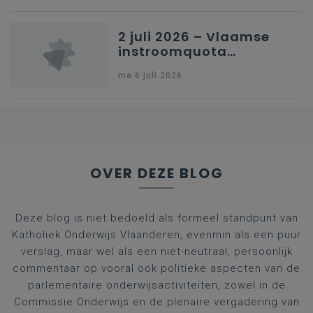
2 juli 2026 – Vlaamse
instroomquota
geneeskunde v.
ma 6 juli 2026
federale RIZIV-
nummers voor
afgestudeerde artsen
OVER DEZE BLOG
Deze blog is niet bedoeld als formeel standpunt van
Katholiek Onderwijs Vlaanderen, evenmin als een puur
verslag, maar wel als een niet-neutraal, persoonlijk
commentaar op vooral ook politieke aspecten van de
parlementaire onderwijsactiviteiten, zowel in de
Commissie Onderwijs en de plenaire vergadering van