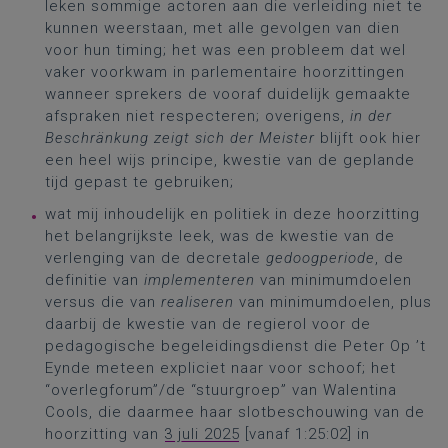
leken sommige actoren aan die verleiding niet te
kunnen weerstaan, met alle gevolgen van dien
voor hun timing; het was een probleem dat wel
vaker voorkwam in parlementaire hoorzittingen
wanneer sprekers de vooraf duidelijk gemaakte
afspraken niet respecteren; overigens,
in der
Beschränkung zeigt sich der Meister
blijft ook hier
een heel wijs principe, kwestie van de geplande
tijd gepast te gebruiken;
wat mij inhoudelijk en politiek in deze hoorzitting
het belangrijkste leek, was de kwestie van de
verlenging van de decretale
gedoogperiode
, de
definitie van
implementeren
van minimumdoelen
versus die van
realiseren
van minimumdoelen, plus
daarbij de kwestie van de regierol voor de
pedagogische begeleidingsdienst die Peter Op ’t
Eynde meteen expliciet naar voor schoof; het
“overlegforum”/de “stuurgroep” van Walentina
Cools, die daarmee haar slotbeschouwing van de
hoorzitting van
3 juli 2025
[vanaf 1:25:02] in