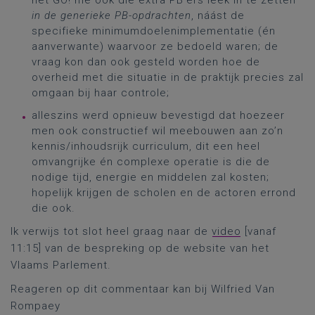
het GO! me ook die extra PB’ers leek in te zetten
in de generieke PB-opdrachten
, náást de
specifieke minimumdoelenimplementatie (én
aanverwante) waarvoor ze bedoeld waren; de
vraag kon dan ook gesteld worden hoe de
overheid met die situatie in de praktijk precies zal
omgaan bij haar controle;
alleszins werd opnieuw bevestigd dat hoezeer
men ook constructief wil meebouwen aan zo’n
kennis/inhoudsrijk curriculum, dit een heel
omvangrijke én complexe operatie is die de
nodige tijd, energie en middelen zal kosten;
hopelijk krijgen de scholen en de actoren errond
die ook.
Ik verwijs tot slot heel graag naar de
video
[vanaf
11:15] van de bespreking op de website van het
Vlaams Parlement.
Reageren op dit commentaar kan bij Wilfried Van
Rompaey