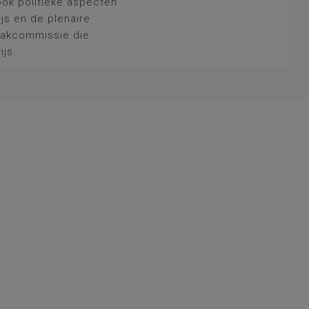
ook politieke aspecten
js en de plenaire
 vakcommissie die
ijs.