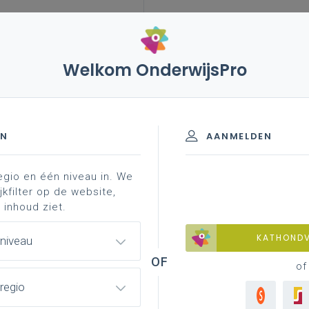
Welkom OnderwijsPro
7 mei 2025 - schriftelijke vragen
EN
AANMELDEN
egio en één niveau in. We
Schriftelijke vragen
jkfilter op de website,
 inhoud ziet.
KATHOND
 niveau
tiatieven
of
ief leerlingenvervoer
regio
ief leerlingenvervoer