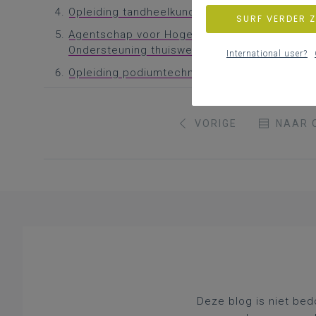
Opleiding tandheelkunde VUB - Stand van zak
SURF VERDER 
Agentschap voor Hoger Onderwijs, Volwassene
Ondersteuning thuiswerkend personeel
International user?
Opleiding podiumtechnicus Kortrijk - Stopzet
VORIGE
NAAR 
Deze blog is niet bed