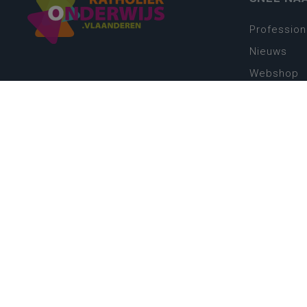
Profession
Nieuws
Webshop
Vacatures
Kwaliteits
Nieuw leer
Zin in leren
Vakken en 
onderwijs
Lessentabe
Digitale tr
Schoolkal
Scholenzo