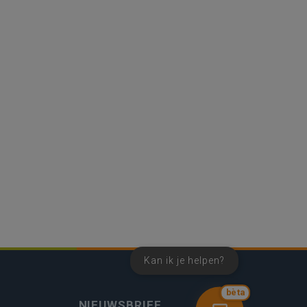
Kan ik je helpen?
bèta
NIEUWSBRIEF