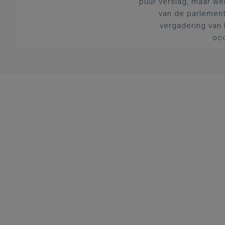
puur verslag, maar we
van de parlement
vergadering van 
occ