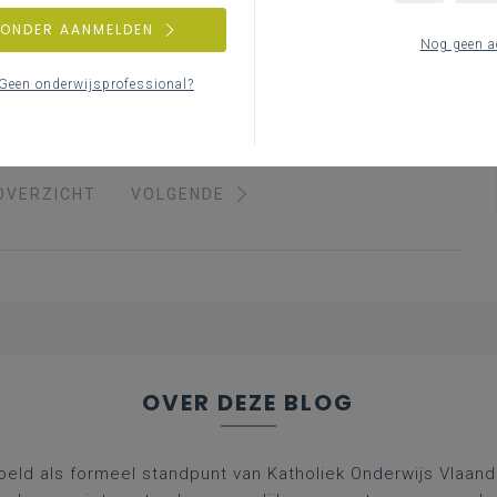
en
ZONDER AANMELDEN
Nog geen a
nonderwijs, Kwalificaties en Studietoelagen -
Geen onderwijsprofessional?
ting
OVERZICHT
VOLGENDE
OVER DEZE BLOG
oeld als formeel standpunt van Katholiek Onderwijs Vlaan