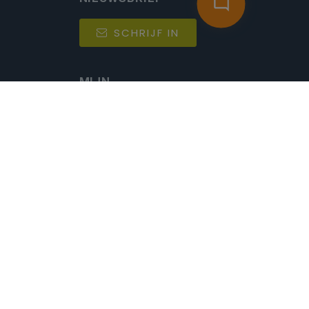
SCHRIJF IN
MIJN.
Beheer
Kijkfilter