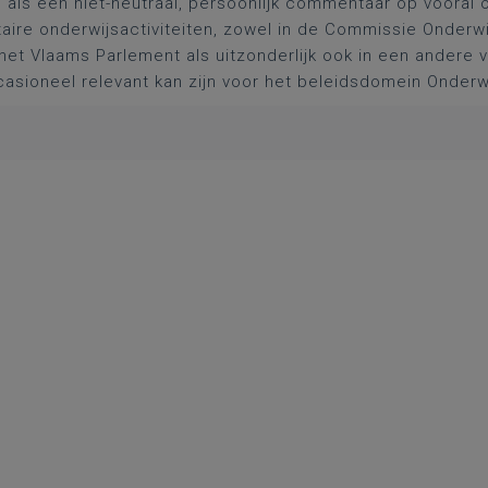
l als een niet-neutraal, persoonlijk commentaar op vooral 
aire onderwijsactiviteiten, zowel in de Commissie Onderwi
het Vlaams Parlement als uitzonderlijk ook in een andere
asioneel relevant kan zijn voor het beleidsdomein Onderw