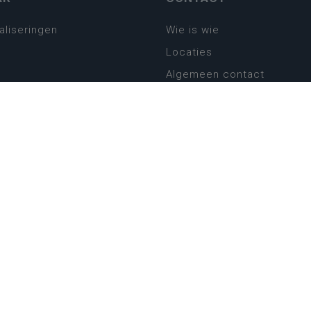
aliseringen
Wie is wie
Locaties
Algemeen contact
Helpdesk
platform
plan basisonderwijs
! Zin in leven!
leerplannen secundair
llen secundair onderwijs
ansformatie
ender
eker