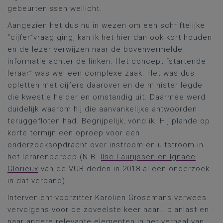
gebeurtenissen wellicht.
Aangezien het dus nu in wezen om een schriftelijke
“cijfer”vraag ging, kan ik het hier dan ook kort houden
en de lezer verwijzen naar de bovenvermelde
informatie achter de linken. Het concept “startende
leraar” was wel een complexe zaak. Het was dus
opletten met cijfers daarover en de minister legde
die kwestie helder en omstandig uit. Daarmee werd
duidelijk waarom hij die aanvankelijke antwoorden
teruggefloten had. Begrijpelijk, vond ik. Hij plande op
korte termijn een oproep voor een
onderzoeksopdracht over instroom en uitstroom in
het lerarenberoep (N.B.
Ilse Laurijssen en Ignace
Glorieux
van de VUB deden in 2018 al een onderzoek
in dat verband).
Interveniënt-voorzitter Karolien Grosemans verwees
vervolgens voor de zoveelste keer naar… planlast en
naar andere relevante elementen in het verhaal van