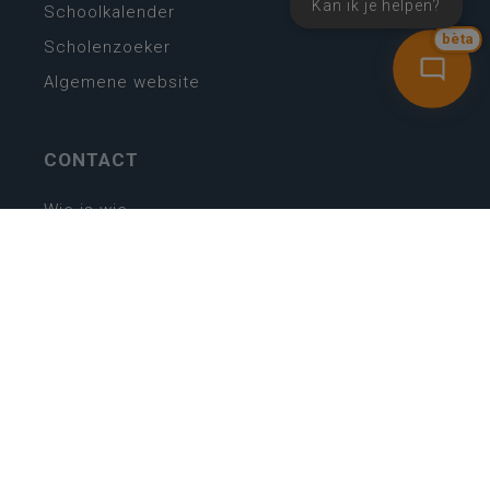
Kan ik je helpen?
Schoolkalender
bèta
Scholenzoeker
Algemene website
CONTACT
Wie is wie
Locaties
Algemeen contact
Helpdesk
NIEUWSBRIEF
SCHRIJF IN