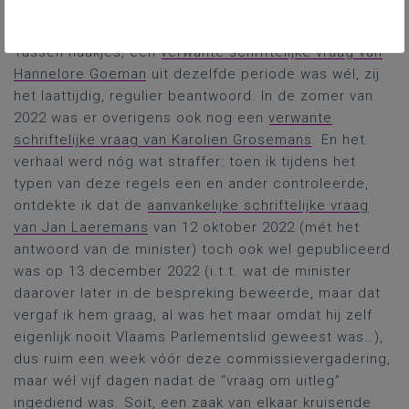
lerarentekort.
Tussen haakjes, een
verwante schriftelijke vraag van
Hannelore Goeman
uit dezelfde periode was wél, zij
het laattijdig, regulier beantwoord. In de zomer van
2022 was er overigens ook nog een
verwante
schriftelijke vraag van Karolien Grosemans
. En het
verhaal werd nóg wat straffer: toen ik tijdens het
typen van deze regels een en ander controleerde,
ontdekte ik dat de
aanvankelijke schriftelijke vraag
van Jan Laeremans
van 12 oktober 2022 (mét het
antwoord van de minister) toch ook wel gepubliceerd
was op 13 december 2022 (i.t.t. wat de minister
daarover later in de bespreking beweerde, maar dat
vergaf ik hem graag, al was het maar omdat hij zelf
eigenlijk nooit Vlaams Parlementslid geweest was…),
dus ruim een week vóór deze commissievergadering,
maar wél vijf dagen nadat de “vraag om uitleg”
ingediend was. Soit, een zaak van elkaar kruisende