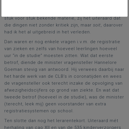
begeleidingsdiensten inzake effectieve didactiek,
Vlaamse toetsen. Je ziet het, beste lezer, allemaal
stuk voor stuk bekende materie, zij het uiteraard dat
die dingen niet zonder kritiek zijn, maar
soit
, daarover
had ik het al uitgebreid in het verleden.
Dan waren er nog enkele vragen i.v.m. de registratie
van zieken en zelfs van hoeveel leerlingen hoeveel
uur “in de studie” moesten zitten. Wat dat eerste
betrof, diende de minister vragensteller Hannelore
Goeman stevig van antwoord. Hij verwees daarbij naar
het harde werk van de CLB’s in coronatijden en wees
de vragensteller ook terecht inzake de opvolging van
afwezigheidscijfers op grond van ziekte. En wat dat
tweede betrof (hoeveel in de studie), was de minister
(terecht, leek mij) geen voorstander van extra
registratiesystemen op school.
Ten slotte dan nog het lerarentekort. Uiteraard mét
herhaling van cao XII en van de 535 kinderverzorgers