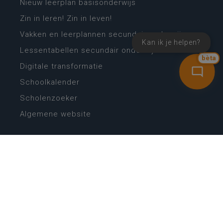
Nieuw leerplan basisonderwijs
Zin in leren! Zin in leven!
Vakken en leerplannen secundair onderwijs
Kan ik je helpen?
Lessentabellen secundair onderwijs
bèta
Digitale transformatie
Schoolkalender
Scholenzoeker
Algemene website
CONTACT
Wie is wie
Locaties
Algemeen contact
Helpdesk