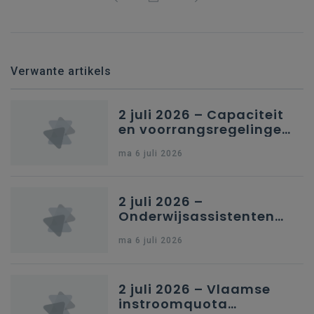
Verwante artikels
2 juli 2026 – Capaciteit
en voorrangsregelingen
in Nederlandstalig
ma 6 juli 2026
secundair onderwijs in
Brussel
2 juli 2026 –
Onderwijsassistenten
en omkadering in
ma 6 juli 2026
kleuteronderwijs
2 juli 2026 – Vlaamse
instroomquota