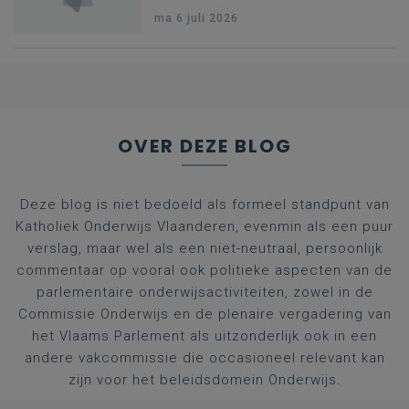
geneeskunde v.
ma 6 juli 2026
federale RIZIV-
nummers voor
afgestudeerde artsen
OVER DEZE BLOG
Deze blog is niet bedoeld als formeel standpunt van
Katholiek Onderwijs Vlaanderen, evenmin als een puur
verslag, maar wel als een niet-neutraal, persoonlijk
commentaar op vooral ook politieke aspecten van de
parlementaire onderwijsactiviteiten, zowel in de
Commissie Onderwijs en de plenaire vergadering van
het Vlaams Parlement als uitzonderlijk ook in een
andere vakcommissie die occasioneel relevant kan
zijn voor het beleidsdomein Onderwijs.