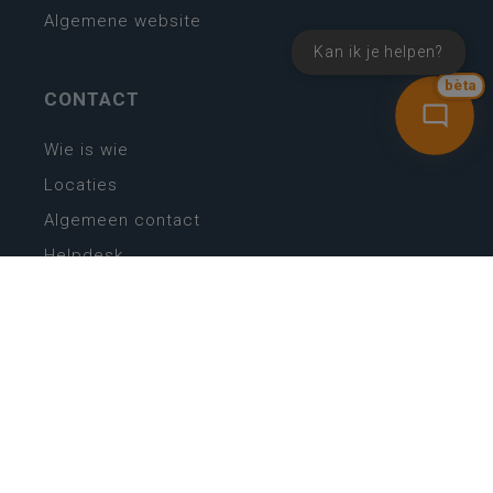
Algemene website
Kan ik je helpen?
bèta
CONTACT
Wie is wie
Locaties
Algemeen contact
Helpdesk
NIEUWSBRIEF
SCHRIJF IN
MIJN.