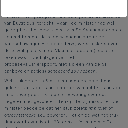
niet op de hoogte geweest zou zijn van de
onveiligheid van de Vlaamse toetsen. Nee, dat had de
minister niet gezegd. En die corrigeerde de uitspraak
van Buyst dus, terecht. Maar… de minister had wel
gezegd dat het bewuste stuk in
De Standaard
gesteld
zou hebben dat de onderwijsadministratie de
waarschuwingen van de onderwijsverstrekkers over
de onveiligheid van de Vlaamse toetsen (zoals te
lezen was in de bijlagen van het
procesevaluatierapport, niet als één van de 51
aanbevolen acties)
genegeerd zou hebben
.
Welnu, ik heb dat
dS
-stuk intussen consciëntieus
gelezen van voor naar achter en van achter naar voor,
maar tevergeefs, ik heb die bewering over dat
negeren niet gevonden. Tenzij… tenzij misschien de
minister bedoelde dat het stuk zoiets
impliciet
of
onrechtstreeks
zou beweren. Het enige wat het stuk
daarover bevat, is dit: “Volgens informatie van De