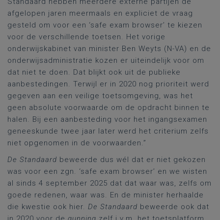
Standaard hebben meerdere externe partijen de
afgelopen jaren meermaals en expliciet de vraag
gesteld om voor een ‘safe exam browser’ te kiezen
voor de verschillende toetsen. Het vorige
onderwijskabinet van minister Ben Weyts (N-VA) en de
onderwijsadministratie kozen er uiteindelijk voor om
dat niet te doen. Dat blijkt ook uit de publieke
aanbestedingen. Terwijl er in 2020 nog prioriteit werd
gegeven aan een veilige toetsomgeving, was het
geen absolute voorwaarde om de opdracht binnen te
halen. Bij een aanbesteding voor het ingangsexamen
geneeskunde twee jaar later werd het criterium zelfs
niet opgenomen in de voorwaarden.”
De Standaard
beweerde dus wél dat er niet gekozen
was voor een zgn. ‘safe exam browser’ en we wisten
al sinds 4 september 2025 dat dat waar was, zelfs om
goede redenen, waar was. En de minister herhaalde
die kwestie ook hier.
De Standaard
beweerde ook dat
in 2020 voor de
gunning
zelf i.v.m. het toetsplatform