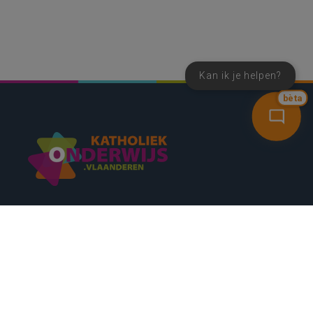
Kan ik je helpen?
bèta
SNEL NAAR
CONTACT
NIEUWSBRIEF