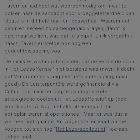
Tavernier had heel wat woorden nodig om finaal te
polsen naar de aandacht voor vroeggeletterdheid van
kleuters in dit hele taal- en leesverhaal. Waarom dat
dan niet meteen zo samengebald vragen, dacht ik
dan, maar wellicht was dat te simpel. En ik vergat het
haast: Tavernier stelde ook nog een
gedachtewisseling voor.
De minister wist nog te melden dat de vermelde scan
in Het Leesoffensief niet betalend was (nwvr: ik dacht
dat Vandrommes vraag over iets anders ging, maar
goed). De LuisterpuntBib werd gefinancierd via
Cultuur. De minister diepte dan nog enkele
strategische doelen uit Het Leesoffensief op (ook
voor kleuters). Nog niet alle 50 acties uit dat
actieplan waren al operationeel. Maar er was dus al
wel heel wat gaande. En vragensteller Vandromme
voegde tot slot nog “
Het Lezerscollectief
” toe aan
het verhaal.