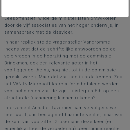
elementen (naast een leesscan en
professionalisering) in een krachtlijn van Het
Leesoffensief, wilde de minister laten ontwikkelen
door de vijf associaties van het hoger onderwijs, in
samenspraak met de klasvloer.
In haar repliek stelde vragensteller Vandromme
ineens vast dat de schriftelijke antwoorden op de
vele vragen in de hoorzitting met de commissie-
Brinckman, ook een relevante actor in het
voorliggende thema, nog niet tot in de commissie
geraakt waren. Maar dat zou nog in orde komen. Zou
het VAN IN-Microsoft-leerplatform betalend worden
voor scholen en zou de zgn.
LuisterpuntBib
op een
structurele financiering kunnen rekenen?
Interveniënt Annabel Tavernier nam vervolgens wel
heel wat tijd in beslag met haar interventie, maar van
de kant van voorzitter Grosemans deze keer (en
eigenlijk al heel de vergadering) geen timingreactie.