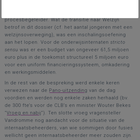
Vlaanderen en de Onderwijsvereniging van Steden en
Gemeenten (OVSG) voor de aanstelling van een
procesbegeleider. Wat de transitie naar Welzijn
betrof in dit dossier (cf. het aantal jongeren met een
welzijnsoverweging), was een inschalingsoefening
aan het lopen. Voor de onderwijsinternaten
stricto
sensu
was er een budget van ongeveer 61,5 miljoen
euro plus in de toekomst structureel 5 miljoen euro
voor een uniform financieringssysteem, omkadering
en werkingsmiddelen.
In de rest van de bespreking werd enkele keren
verwezen naar de
Pano-uitzending
van de dag
voordien en werden nog enkele zaken herhaald (bv.
de 300 fte’s voor de CLB’s en minister Wouter Bekes
“
Vroeg en nabij
”). Ten slotte vroeg vragensteller
Vandromme nog aandacht voor de situatie van de
internaatsbeheerders, van wie sommigen door fusies
wellicht geen internaatsbeheerder meer zouden zijn.