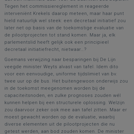
Tegen het commissiereglement in reageerde
interveniënt Krekels daarop meteen, maar haar punt
hield natuurlijk wel steek: een decretaal initiatief zou
later net op basis van de toekomstige evaluatie van
de pilootprojecten tot stand komen. Maar ja, elk
parlementslid heeft gelijk ook een principieel
decretaal initiatiefrecht, nietwaar…?
Goemans verwijzing naar besparingen bij De Lijn
veegde minister Weyts alvast van tafel. Idem dito
voor een eenvoudige, uniforme tijdslimiet van bv.
twee uur op de bus. Het buitengewoon onderwijs zou
in de toekomst meegenomen worden bij de
capaciteitsnoden, en zulke prognoses zouden wél
kunnen helpen bij een structurele oplossing. Welzijn
zou daarvoor zeker ook mee aan tafel zitten. Maar er
moest gewacht worden op de evaluatie, waarbij
diverse elementen uit de pilootprojecten die nu
getest werden, aan bod zouden komen. De minister