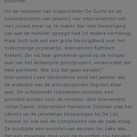
busritten.
Uit de replieken van vragensteller De Gucht en de
tussenkomsten van (alweer) vier interveniënten viel
niet zoveel meer op te maken dan veel bevestiging
van wat de minister gezegd had (of andere herhaling),
maar toch ook wel een grote bezorgdheid over het
toekomstige prijskaartje. Interveniënt Kathleen
Krekels, die via haar gemeente goed op de hoogte
was van het Antwerpse pilootproject, verwoordde dat
heel pertinent. Wie zou dat gaan betalen?
Interveniënt Loes Vandromme vond het jammer dat
de evaluatie van de pilootprojecten nog niet klaar
was. De schrijnende toestanden moesten een
prioriteit worden voor de minister, dixit interveniënt
Johan Danen. Interveniënt Hannelore Goeman stak het
(deels) op de jarenlange besparingen bij De Lijn,
hoewel ze ook wel de complexiteit van de zaak inzag.
Ze kondigde een voorstel van decreet ter zake aan,
dat een maximale duur voor de busritten zou bepalen.