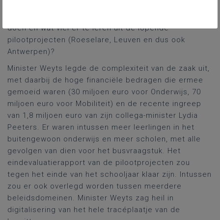
dat terzijde. Wat ging minister Weyts op korte termijn
aan het gestelde probleem van de te lange busritten
doen en wat viel er te leren uit de lopende
pilootprojecten (Roeselare, Leuven en dus ook
Antwerpen)?
Minister Weyts legde de complexiteit van de zaak uit,
met daarbij de hoge financiële bedragen die ermee
gemoeid waren (30 miljoen euro voor Onderwijs, 70
miljoen euro voor Mobiliteit) en de recente ingreep
van 1,8 miljoen euro van zijn collega-minister Lydia
Peeters. Er waren intussen meer leerlingen in het
buitengewoon onderwijs en meer scholen, met alle
gevolgen van dien voor het busvraagstuk. Het
eindevaluatierapport van de pilootprojecten zou
tegen het einde van het schooljaar klaar zijn. Intussen
zou er ook overlegd worden tussen meerdere
beleidsdomeinen. Minister Weyts zag heil in
digitalisering van het hele tracéplaatje van de