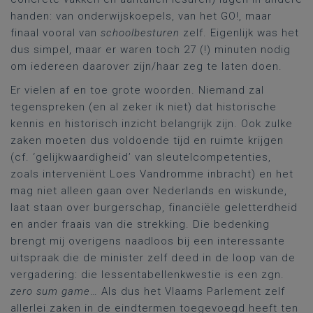
handen: van onderwijskoepels, van het GO!, maar
finaal vooral van
schoolbesturen
zelf. Eigenlijk was het
dus simpel, maar er waren toch 27 (!) minuten nodig
om iedereen daarover zijn/haar zeg te laten doen.
Er vielen af en toe grote woorden. Niemand zal
tegenspreken (en al zeker ik niet) dat historische
kennis en historisch inzicht belangrijk zijn. Ook zulke
zaken moeten dus voldoende tijd en ruimte krijgen
(cf. ‘gelijkwaardigheid’ van sleutelcompetenties,
zoals interveniënt Loes Vandromme inbracht) en het
mag niet alleen gaan over Nederlands en wiskunde,
laat staan over burgerschap, financiële geletterdheid
en ander fraais van die strekking. Die bedenking
brengt mij overigens naadloos bij een interessante
uitspraak die de minister zelf deed in de loop van de
vergadering: die lessentabellenkwestie is een zgn.
zero sum game
… Als dus het Vlaams Parlement zelf
allerlei zaken in de eindtermen toegevoegd heeft ten