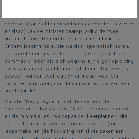
‘onze’ lessentabellen kwamen ook ter sprake in de
media; de tijd dringt trouwens rond deze tijd in het
kader van de zgn. modernisering secundair
onderwijs) ontgelden en wat was de reactie (in woord
en daad) van de minister daarop, aldus de twee
vragenstellers. De eerste een regulier lid van de
Onderwijscommissie, die we daar sporadisch horen,
de tweede een atypische vragensteller voor deze
commissie, maar die zich wegens zijn eigen opleiding
nauw verbonden voelde met het thema. Dat leek me
zowaar nog een veel legitiemer motief voor een
parlementaire vraag dan de simpele lectuur van een
krantenartikel.
Minister Weyts legde uit dat de overheid de
eindtermen (o.b.v. de zgn. 16 sleutelcompetenties)
en de minimale lesuren bepaalde. Leerplannen (die
de eindtermen in kwestie moeten bevatten) en
lessentabellen (de koppeling van al die zaken aan
concrete vakken en aantallen lesuren) lagen in andere