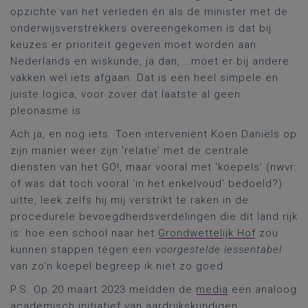
opzichte van het verleden én als de minister met de
onderwijsverstrekkers overeengekomen is dat bij
keuzes er prioriteit gegeven moet worden aan
Nederlands en wiskunde, ja dan, …moet er bij andere
vakken wel iets afgaan. Dat is een heel simpele en
juiste logica, voor zover dat laatste al geen
pleonasme is.
Ach ja, en nog iets. Toen interveniënt Koen Daniëls op
zijn manier weer zijn ‘relatie’ met de centrale
diensten van het GO!, maar vooral met ‘koepels’ (nwvr:
of was dat toch vooral ‘in het enkelvoud’ bedoeld?)
uitte, leek zelfs hij mij verstrikt te raken in de
procedurele bevoegdheidsverdelingen die dit land rijk
is: hoe een school naar het
Grondwettelijk Hof
zou
kunnen stappen tégen een
voorgestelde lessentabel
van zo’n koepel begreep ik niet zo goed.
P.S. Op 20 maart 2023 meldden de
media
een analoog
academisch initiatief
van aardrijkskundigen.