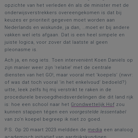
opzichte van het verleden én als de minister met de
onderwijsverstrekkers overeengekomen is dat bij
keuzes er prioriteit gegeven moet worden aan
Nederlands en wiskunde, ja dan, …moet er bij andere
vakken wel iets afgaan. Dat is een heel simpele en
juiste logica, voor zover dat laatste al geen
pleonasme is.
Ach ja, en nog iets. Toen interveniënt Koen Daniëls op
zijn manier weer zijn ‘relatie’ met de centrale
diensten van het GO!, maar vooral met ‘koepels’ (nwvr:
of was dat toch vooral ‘in het enkelvoud’ bedoeld?)
uitte, leek zelfs hij mij verstrikt te raken in de
procedurele bevoegdheidsverdelingen die dit land rijk
is: hoe een school naar het
Grondwettelijk Hof
zou
kunnen stappen tégen een
voorgestelde lessentabel
van zo’n koepel begreep ik niet zo goed.
P.S. Op 20 maart 2023 meldden de
media
een analoog
academisch initiatief
van aardrijkskundigen.