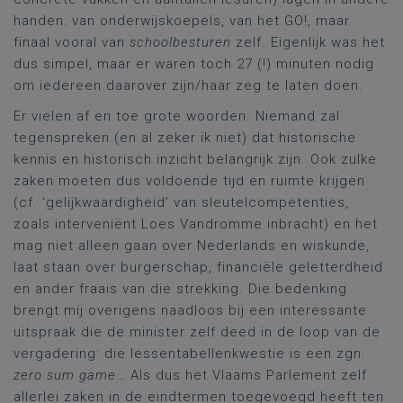
handen: van onderwijskoepels, van het GO!, maar
finaal vooral van
schoolbesturen
zelf. Eigenlijk was het
dus simpel, maar er waren toch 27 (!) minuten nodig
om iedereen daarover zijn/haar zeg te laten doen.
Er vielen af en toe grote woorden. Niemand zal
tegenspreken (en al zeker ik niet) dat historische
kennis en historisch inzicht belangrijk zijn. Ook zulke
zaken moeten dus voldoende tijd en ruimte krijgen
(cf. ‘gelijkwaardigheid’ van sleutelcompetenties,
zoals interveniënt Loes Vandromme inbracht) en het
mag niet alleen gaan over Nederlands en wiskunde,
laat staan over burgerschap, financiële geletterdheid
en ander fraais van die strekking. Die bedenking
brengt mij overigens naadloos bij een interessante
uitspraak die de minister zelf deed in de loop van de
vergadering: die lessentabellenkwestie is een zgn.
zero sum game
… Als dus het Vlaams Parlement zelf
allerlei zaken in de eindtermen toegevoegd heeft ten