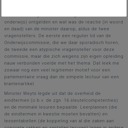
‘onze’ lessentabellen kwamen ook ter sprake in de
media; de tijd dringt trouwens rond deze tijd in het
kader van de zgn. modernisering secundair
onderwijs) ontgelden en wat was de reactie (in woord
en daad) van de minister daarop, aldus de twee
vragenstellers. De eerste een regulier lid van de
Onderwijscommissie, die we daar sporadisch horen,
de tweede een atypische vragensteller voor deze
commissie, maar die zich wegens zijn eigen opleiding
nauw verbonden voelde met het thema. Dat leek me
zowaar nog een veel legitiemer motief voor een
parlementaire vraag dan de simpele lectuur van een
krantenartikel.
Minister Weyts legde uit dat de overheid de
eindtermen (o.b.v. de zgn. 16 sleutelcompetenties)
en de minimale lesuren bepaalde. Leerplannen (die
de eindtermen in kwestie moeten bevatten) en
lessentabellen (de koppeling van al die zaken aan
concrete vakken en aantallen lesuren) lagen in andere