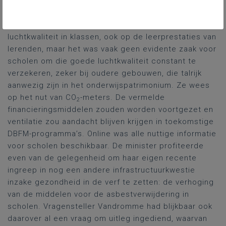
vermelde financiële middelen aangehouden worden?
Minister Demir bevestigde het belang van een goede
luchtkwaliteit in klassen, ook op de leerprestaties van
lerenden, maar het was vaak geen evidente zaak voor
scholen om die goede luchtkwaliteit constant te
verzekeren, zeker bij oudere gebouwen, die talrijk
aanwezig zijn in het onderwijspatrimonium. Ze wees
op het nut van CO
-meters. De vermelde
2
financieringsmiddelen zouden worden voortgezet en
ventilatie zou aandacht blijven krijgen in toekomstige
DBFM-programma’s. Online was alle nuttige informatie
voor scholen beschikbaar. De minister profiteerde
even van de gelegenheid om haar eigen recente
ingreep in nog een andere infrastructuurkwestie
inzake gezondheid in de verf te zetten: de verhoging
van de middelen voor de asbestverwijdering in
scholen. Vragensteller Vandromme had blijkbaar ook
daarover al een vraag om uitleg ingediend, waarvan