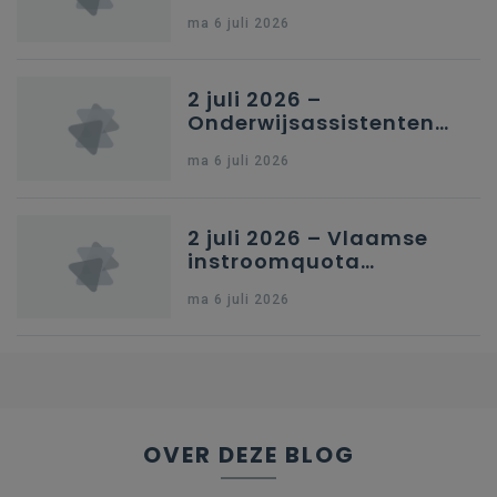
in Nederlandstalig
ma 6 juli 2026
secundair onderwijs in
Brussel
2 juli 2026 –
Onderwijsassistenten
en omkadering in
ma 6 juli 2026
kleuteronderwijs
2 juli 2026 – Vlaamse
instroomquota
geneeskunde v.
ma 6 juli 2026
federale RIZIV-
nummers voor
afgestudeerde artsen
OVER DEZE BLOG