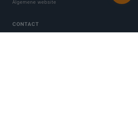
Algemene website
CONTACT
Wie is wie
Locaties
Algemeen contact
Helpdesk
NIEUWSBRIEF
SCHRIJF IN
MIJN.