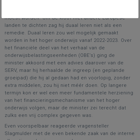
cijfers van vrouwen) en hoe het nieuwe STEM-
actieplan zou focussen op wat nog gerealiseerd
moest worden. Om de kloof met andere Europese
landen te dichten zag hij duaal leren niet als een
remedie. Duaal leren zou wel mogelijk gemaakt
worden in het hoger onderwijs vanaf 2022-2023. Over
het financiële deel van het verhaal van de
onderwijsbelastingseenheden (OBE’s) ging de
minister akkoord met een advies daarover van de
SERV, maar hij herhaalde de ingreep (en geplande
groeipad) die hij al gedaan had en voorlopig, zonder
extra middelen, zou hij niet méér doen. Op langere
termijn kon er wel een meer fundamentele herziening
van het financieringsmechanisme van het hoger
onderwijs volgen, maar de minister zei terecht dat
zulks een vrij complex gegeven was.
Even voorspelbaar reageerde vragensteller
Slagmulder met de even bekende zaak van de interne