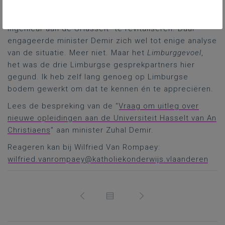
Vragensteller Christiaens probeerde dan in de
tweede ronde het oude verhaal van “burgerlijk
ingenieur aan de UHasselt” te revitaliseren. Daar
engageerde minister Demir zich wel tot enige analyse
van de situatie. Meer niet. Maar het
Limburggevoel
,
het was de drie Limburgse gesprekpartners hier
gegund. Ik heb zelf lang genoeg op Limburgse
bodem gewerkt om dat te kennen én te appreciëren.
Lees de bespreking van de “
Vraag om uitleg over
nieuwe opleidingen aan de Universiteit Hasselt van An
Christiaens
” aan minister Zuhal Demir.
Reageren kan bij Wilfried Van Rompaey:
wilfried.vanrompaey@katholiekonderwijs.vlaanderen