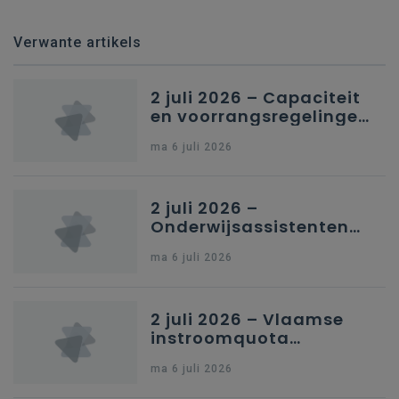
Verwante artikels
2 juli 2026 – Capaciteit
en voorrangsregelingen
in Nederlandstalig
ma 6 juli 2026
secundair onderwijs in
Brussel
2 juli 2026 –
Onderwijsassistenten
en omkadering in
ma 6 juli 2026
kleuteronderwijs
2 juli 2026 – Vlaamse
instroomquota
geneeskunde v.
ma 6 juli 2026
federale RIZIV-
nummers voor