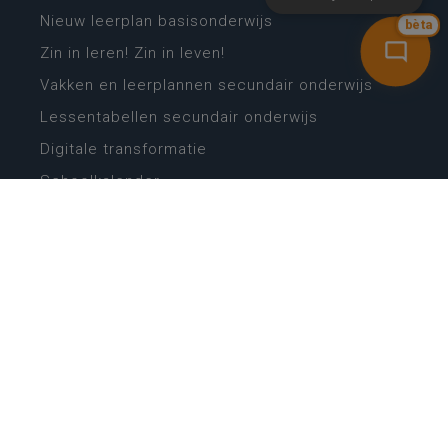
Nieuw leerplan basisonderwijs
bèta
Zin in leren! Zin in leven!
Vakken en leerplannen secundair onderwijs
Lessentabellen secundair onderwijs
Digitale transformatie
Schoolkalender
Scholenzoeker
Algemene website
CONTACT
Wie is wie
Locaties
Algemeen contact