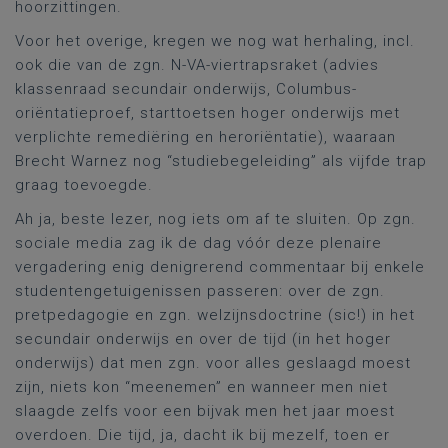
hoorzittingen.
Voor het overige, kregen we nog wat herhaling, incl.
ook die van de zgn. N-VA-viertrapsraket (advies
klassenraad secundair onderwijs, Columbus-
oriëntatieproef, starttoetsen hoger onderwijs met
verplichte remediëring en heroriëntatie), waaraan
Brecht Warnez nog “studiebegeleiding” als vijfde trap
graag toevoegde.
Ah ja, beste lezer, nog iets om af te sluiten. Op zgn.
sociale media zag ik de dag vóór deze plenaire
vergadering enig denigrerend commentaar bij enkele
studentengetuigenissen passeren: over de zgn.
pretpedagogie en zgn. welzijnsdoctrine (sic!) in het
secundair onderwijs en over de tijd (in het hoger
onderwijs) dat men zgn. voor alles geslaagd moest
zijn, niets kon “meenemen” en wanneer men niet
slaagde zelfs voor een bijvak men het jaar moest
overdoen. Die tijd, ja, dacht ik bij mezelf, toen er