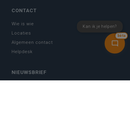
CONTACT
Wie is wie
Kan ik je helpen?
Locaties
bèta
Algemeen contact
Helpdesk
NIEUWSBRIEF
SCHRIJF IN
MIJN.
Beheer