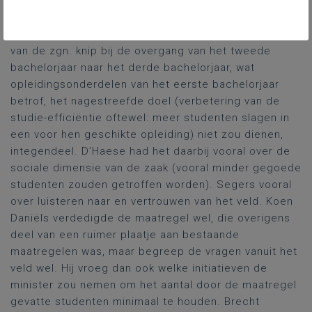
D’Haese en Katia Segers versus Koen Daniëls), met
Brecht Warnez er een heel klein beetje tussenin (cf.
infra). De eerste twee benadrukten dat de maatregel
van de zgn. knip bij de overgang van het tweede
bachelorjaar naar het derde bachelorjaar, wat
opleidingsonderdelen van het eerste bachelorjaar
betrof, het nagestreefde doel (verbetering van de
studie-efficiëntie oftewel: meer studenten slagen in
een voor hen geschikte opleiding) niet zou dienen,
integendeel. D’Haese had het daarbij vooral over de
sociale dimensie van de zaak (vooral minder gegoede
studenten zouden getroffen worden). Segers vooral
over luisteren naar en vertrouwen van het veld. Koen
Daniëls verdedigde de maatregel wel, die overigens
deel van een ruimer plaatje aan bestaande
maatregelen was, maar begreep de vragen vanuit het
veld wel. Hij vroeg dan ook welke initiatieven de
minister zou nemen om het aantal door de maatregel
gevatte studenten minimaal te houden. Brecht