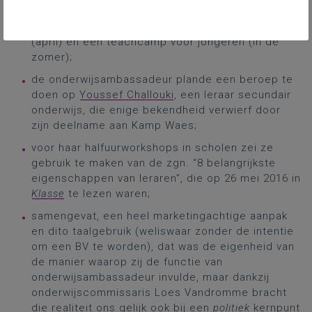
de onderwijsambassadeur: een bootcamp voor
zesdejaarsleerlingen van het secundair onderwijs
(april) en een teachcamp voor jongeren (in de
zomer);
de onderwijsambassadeur plande een beroep te
doen op
Youssef Challouki
, een leraar secundair
onderwijs, die enige bekendheid verwierf door
zijn deelname aan Kamp Waes;
voor haar halfuurworkshops in scholen zei ze
gebruik te maken van de zgn. “8 belangrijkste
eigenschappen van leraren”, die op 26 mei 2016 in
Klasse
te lezen waren;
samengevat, een heel marketingachtige aanpak
en dito taalgebruik (weliswaar zonder de intentie
om een BV te worden), dat was de eigenheid van
de manier waarop zij de functie van
onderwijsambassadeur invulde, maar dankzij
onderwijscommissaris Loes Vandromme bracht
die realiteit ons gelijk ook bij een
politiek
kernpunt