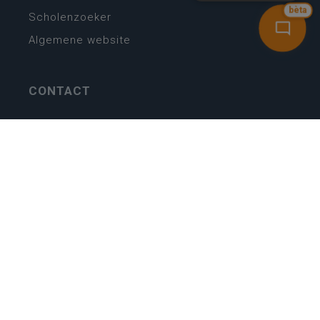
bèta
Scholenzoeker
Algemene website
CONTACT
Wie is wie
Locaties
Algemeen contact
Helpdesk
NIEUWSBRIEF
SCHRIJF IN