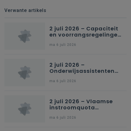
Verwante artikels
2 juli 2026 – Capaciteit
en voorrangsregelingen
in Nederlandstalig
ma 6 juli 2026
secundair onderwijs in
Brussel
2 juli 2026 –
Onderwijsassistenten
en omkadering in
ma 6 juli 2026
kleuteronderwijs
2 juli 2026 – Vlaamse
instroomquota
geneeskunde v.
ma 6 juli 2026
federale RIZIV-
nummers voor