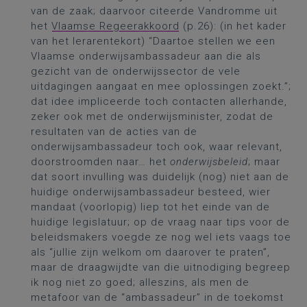
van de zaak; daarvoor citeerde Vandromme uit
het
Vlaamse Regeerakkoord
(p.26): (in het kader
van het lerarentekort) “Daartoe stellen we een
Vlaamse onderwijsambassadeur aan die als
gezicht van de onderwijssector de vele
uitdagingen aangaat en mee oplossingen zoekt.”;
dat idee impliceerde toch contacten allerhande,
zeker ook met de onderwijsminister, zodat de
resultaten van de acties van de
onderwijsambassadeur toch ook, waar relevant,
doorstroomden naar… het
onderwijsbeleid
; maar
dat soort invulling was duidelijk (nog) niet aan de
huidige onderwijsambassadeur besteed, wier
mandaat (voorlopig) liep tot het einde van de
huidige legislatuur; op de vraag naar tips voor de
beleidsmakers voegde ze nog wel iets vaags toe
als “jullie zijn welkom om daarover te praten”,
maar de draagwijdte van die uitnodiging begreep
ik nog niet zo goed; alleszins, als men de
metafoor van de “ambassadeur” in de toekomst