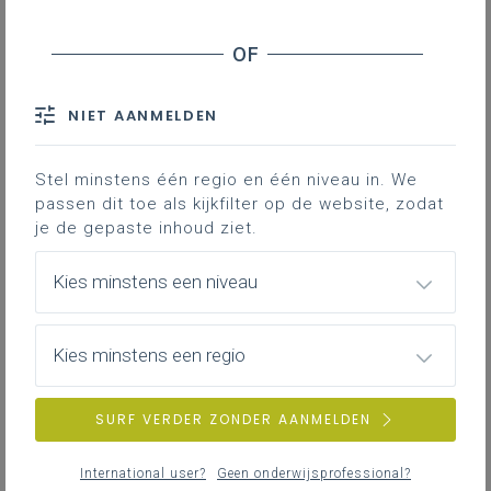
Afgestudeerde leerlingen Steinerscholen -
Doorstroming naar hoger onderwijs
Secundair onderwijs - Evolutie leerlingenaantal in
1B
NIET AANMELDEN
Startende leerkrachten - Aanvangsbegeleiding
Schoolgebouwen - Energiebesparende
Stel minstens één regio en één niveau in. We
maatregelen
passen dit toe als kijkfilter op de website, zodat
je de gepaste inhoud ziet.
Herwaardering lerarenberoep - Campagne
'Lesgeven is alles geven'
Kies minstens een niveau
Verbetering leesvaardigheid - Inzet technologie
Kies minstens een regio
SURF VERDER ZONDER AANMELDEN
International user?
Geen onderwijsprofessional?
Verwante artikels