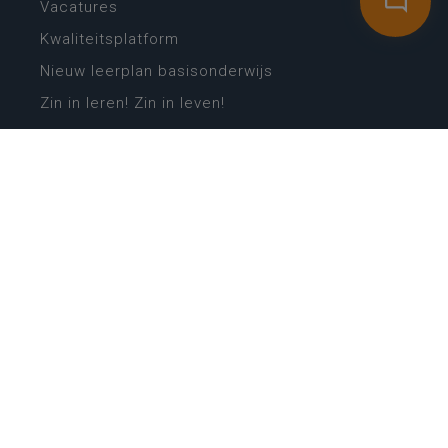
Vacatures
Kwaliteitsplatform
Nieuw leerplan basisonderwijs
Zin in leren! Zin in leven!
Vakken en leerplannen secundair onderwijs
Lessentabellen secundair onderwijs
Digitale transformatie
Schoolkalender
Scholenzoeker
Algemene website
CONTACT
Wie is wie
Locaties