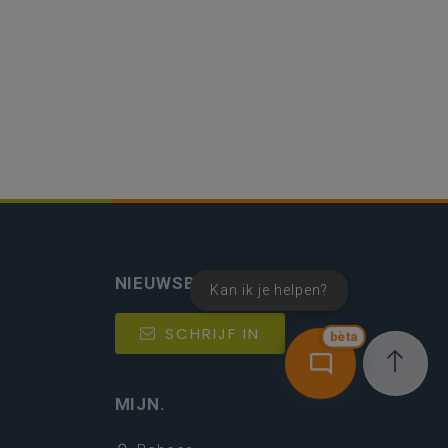
NIEUWSBRIEF
Kan ik je helpen?
SCHRIJF IN
bèta
MIJN.