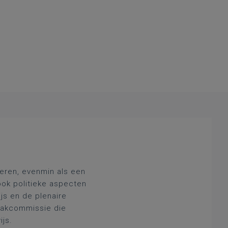
deren, evenmin als een
ook politieke aspecten
js en de plenaire
 vakcommissie die
ijs.