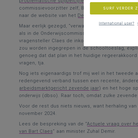
problematische spijbelcijfers
in het secundair on
commissievoorzitter zelf, Bart Claes. Voor nog wa
SURF VERDER 
naar de website van het
Departement Onderwijs
.
International user?
Maar eerlijk gezegd, “verwant” thema was nog lich
als in de Onderwijscommissie op 7 november. Dus
vragensteller Claes de inkorting van de periode 
zou worden ingegrepen in de schooltoeslag, explici
genoeg dat dat plan in het huidige regeerakkoord
vragen, tja.
Nog iets eigenaardigs trof mij wel in het tweede 
redengevend verband tussen een recente, ándere i
arbeidsmarktgericht zevende jaar
) en het hoge sp
onderwijs
(dbso). Raar toch, omdat zulke zevende j
Voor de rest dus niets nieuws, want herhaling va
november 2024.
Lees de bespreking van de “
Actuele vraag over h
van Bart Claes
” aan minister Zuhal Demir.