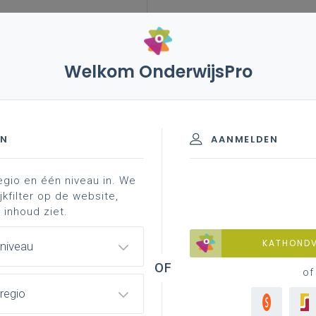
Welkom OnderwijsPro
24 – recordaantal problematisch spijbelende leerlingen
EN
AANMELDEN
egio en één niveau in. We
aantal problematisch
jkfilter op de website,
 inhoud ziet.
KATHOND
 niveau
of
 in de Commissie voor Onderwijs een
vraag om uitleg
regio
f daar was al een
actuele vraag
n.a.v.
nieuwe