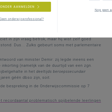
derwijs. De vraag werd gesteld door de
t algemene informatie over het thema verwijs ik graag
ZONDER AANMELDEN
Nog geen a
Geen onderwijsprofessional?
t uitgedrukt: de facto ging het over
hetzelfde
gesprek
 eigenlijk een overbodige vraag. Te meer omdat
waarna bij te veel ongewettigde afwezigheid op school
et in zijn vraag betrok, maar hij wist zelf goed
 stond. Dus... Zulks gebeurt soms met parlementaire
antwoord van minister Demir: zij legde ineens een
nkorting (namelijk van de duurtijd van een zgn.
ijbelgehalte in het
deeltijds beroepssecundair
aren géén dbso zijn, soit.
n de bespreking in de Onderwijscommissie op 7
et recordaantal problematisch spijbelende leerlingen