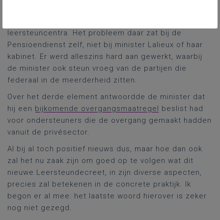
Pensioenen Lalieux. En hij schreef ook een
constructieve
brief
naar de contactpersonen van de
leersteuncentra. Het probleem daar zat bij de
Pensioendienst zelf, niet bij minister Lalieux of haar
kabinet. Er werd alleszins hard aan gewerkt, waarbij
de minister ook steun vroeg van de partijen die
federaal in de meerderheid zitten.
Over het derde element antwoordde de minister dat
hij een
bijkomende overgangsmaatregel
beslist had
voor ondersteuners die de overgang gemaakt hadden
vanuit de privésector.
Al bij al toch positief nieuws dus, maar hoe dan ook
zal het nu zaak zijn om goed op te volgen wat dit
nieuwe Leersteundecreet, in zijn diverse aspecten,
precies zal betekenen in de concrete praktijk. Ik
begon er al mee: het laatste woord hierover is zeker
nog niet gezegd.