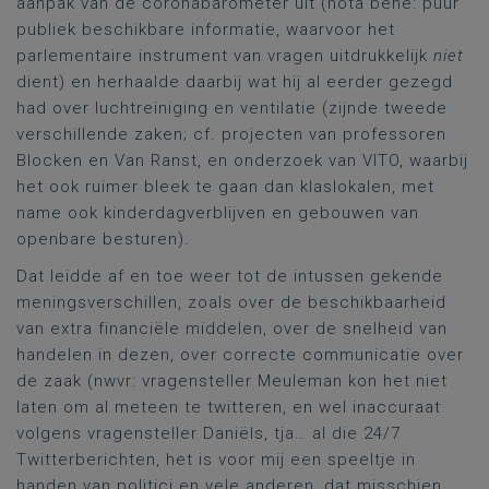
aanpak van de coronabarometer uit (nota bene: puur
publiek beschikbare informatie, waarvoor het
parlementaire instrument van vragen uitdrukkelijk
niet
dient) en herhaalde daarbij wat hij al eerder gezegd
had over luchtreiniging en ventilatie (zijnde tweede
verschillende zaken; cf. projecten van professoren
Blocken en Van Ranst, en onderzoek van VITO, waarbij
het ook ruimer bleek te gaan dan klaslokalen, met
name ook kinderdagverblijven en gebouwen van
openbare besturen).
Dat leidde af en toe weer tot de intussen gekende
meningsverschillen, zoals over de beschikbaarheid
van extra financiële middelen, over de snelheid van
handelen in dezen, over correcte communicatie over
de zaak (nwvr: vragensteller Meuleman kon het niet
laten om al meteen te twitteren, en wel inaccuraat
volgens vragensteller Daniëls, tja… al die 24/7
Twitterberichten, het is voor mij een speeltje in
handen van politici en vele anderen, dat misschien