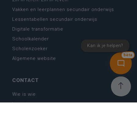
Vakken en leerplannen secundair onderwijs
Lessentabellen secundair onderwijs
Digitale transformatie
Schoolkalender
Kan ik je helpen?
Scholenzoeker
bèta
Algemene website
CONTACT
Wie is wie
Locaties
Algemeen contact
Helpdesk