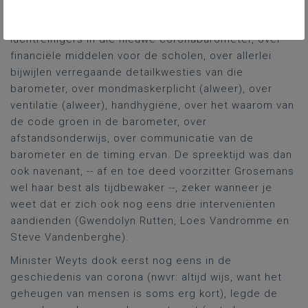
De vragen van Elisabeth Meuleman, Jan Laeremans en
Koen Daniëls gingen over het ontbreken van
luchtreinigers in die nieuwe coronabarometer, over
financiële middelen voor de scholen, over allerlei
bijwijlen verregaande detailkwesties van die
barometer, over mondmaskerplicht (alweer), over
ventilatie (alweer), handhygiëne, over het waarom van
de code groen in de barometer, over
afstandsonderwijs, over communicatie van de
barometer en de timing ervan. De spreektijd was dan
ook navenant, -- af en toe deed voorzitter Grosemans
wel haar best als tijdbewaker --, zeker wanneer je
weet dat er zich ook nog eens drie interveniënten
aandienden (Gwendolyn Rutten, Loes Vandromme en
Steve Vandenberghe).
Minister Weyts dook eerst nog eens in de
geschiedenis van corona (nwvr: altijd wijs, want het
geheugen van mensen is soms erg kort), legde de