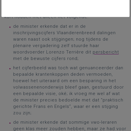
elementen van dit debat al voor de zomer gehoord en
gezien hadden (cf. supra), kan ik het commentaar hier
kort houden met alleen het volgende:
de minister erkende dat er in de
inschrijvingscijfers Vlaanderenbreed dalingen
waren naast ook stijgingen; nog tijdens de
plenaire vergadering zelf stuurde haar
woordvoerder Lorenzo Terrière dit
persbericht
met de bewuste cijfers rond;
het cijferbeeld was toch wat genuanceerder dan
bepaalde krantenkoppen deden vermoeden,
hoewel het uiteraard om een besparing in het
volwassenenonderwijs bleef gaan, gestuurd door
een bepaalde visie, oké; ik vroeg me wel af wat
de minister precies bedoelde met dat “praktisch
gerichte Frans en Engels”, waar er een stijging
zou zijn;
de minister erkende dat sommige vwo-leraren
geen klas meer zouden hebben, maar ze had voor