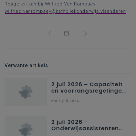
Reageren kan bij Wilfried Van Rompaey:
wilfried.vanrompaey@katholiekonderwijs.vlaanderen
Verwante artikels
2 juli 2026 – Capaciteit
en voorrangsregelingen
in Nederlandstalig
ma 6 juli 2026
secundair onderwijs in
Brussel
2 juli 2026 –
Onderwijsassistenten
en omkadering in