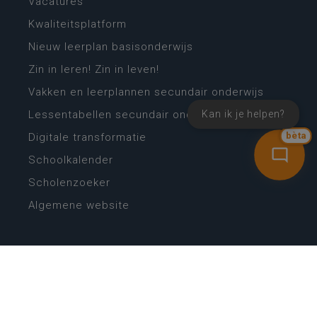
Vacatures
Kwaliteitsplatform
Nieuw leerplan basisonderwijs
Zin in leren! Zin in leven!
Vakken en leerplannen secundair onderwijs
Lessentabellen secundair onderwijs
Kan ik je helpen?
Digitale transformatie
bèta
Schoolkalender
Scholenzoeker
Algemene website
CONTACT
Wie is wie
Locaties