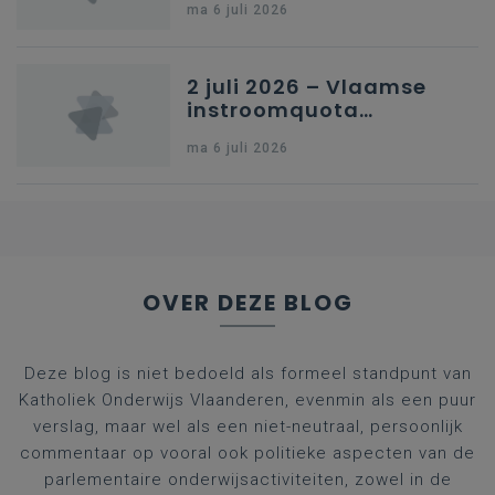
ma 6 juli 2026
kleuteronderwijs
2 juli 2026 – Vlaamse
instroomquota
geneeskunde v.
ma 6 juli 2026
federale RIZIV-
nummers voor
afgestudeerde artsen
OVER DEZE BLOG
Deze blog is niet bedoeld als formeel standpunt van
Katholiek Onderwijs Vlaanderen, evenmin als een puur
verslag, maar wel als een niet-neutraal, persoonlijk
commentaar op vooral ook politieke aspecten van de
parlementaire onderwijsactiviteiten, zowel in de