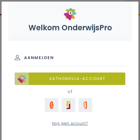
Welkom OnderwijsPro
Tuinaanleg en -beheer S -
3de graad - D/A-finaliteit
AANMELDEN
KATHONDVLA-ACCOUNT
of
Onderzoekscompetentie
Tuinaanleg en -beheer
Nog geen account?