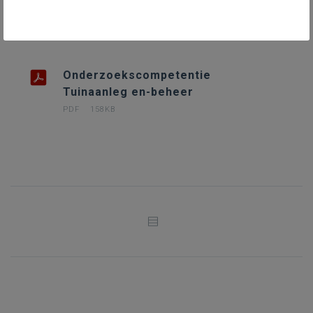
DOWNLOADS
Onderzoekscompetentie
Tuinaanleg en-beheer
PDF
158KB