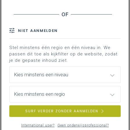
Inhoudstafel
Downloads
NIET AANMELDEN
In onderstaand document vind je een
Stel minstens één regio en één niveau in. We
aanzet om te werken rond het
passen dit toe als kijkfilter op de website, zodat
leerplandoel: 'De leerlingen doorlopen een
je de gepaste inhoud ziet.
onderzoekscyclus in samenhang met
inhouden van specifieke eindtermen van
Kies minstens een niveau
de studierichting'.
Kies minstens een regio
Gekoppelde leerplannen
SURF VERDER ZONDER AANMELDEN
International user?
Geen onderwijsprofessional?