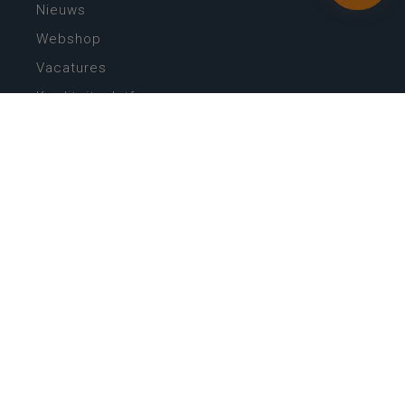
Nieuws
Webshop
Vacatures
Kwaliteitsplatform
Nieuw leerplan basisonderwijs
Zin in leren! Zin in leven!
Vakken en leerplannen secundair onderwijs
Lessentabellen secundair onderwijs
Digitale transformatie
Schoolkalender
Scholenzoeker
Algemene website
CONTACT