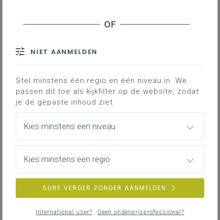
Leer-/lesdoelen ontwikkelen Tuinaanleg en
-beheer
Dit Excelbestand kan je gebruiken om
leerplandoelen om te zetten naar leer/lesdoelen,
leerinhouden en criteria.
NIET AANMELDEN
Het is geen verplicht werkinstrument maar een
werkblad dat je vrij kan gebruiken. Heb je vragen
Stel minstens één regio en één niveau in. We
of wens je ondersteuning? Contacteer dan je
passen dit toe als kijkfilter op de website, zodat
pedagogisch begeleider.
je de gepaste inhoud ziet.
LEERPLANDUIDING
Kies minstens een niveau
Kies minstens een regio
SURF VERDER ZONDER AANMELDEN
International user?
Geen onderwijsprofessional?