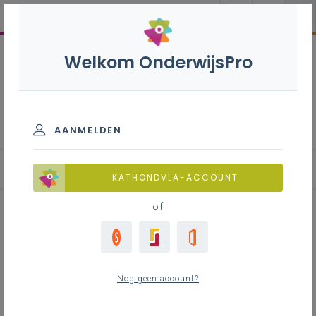
Welkom OnderwijsPro
Dans - 3de graad - D-
finaliteit
AANMELDEN
KATHONDVLA-ACCOUNT
of
Onderzoekscompetentie Dans
Nog geen account?
Inhoudstafel