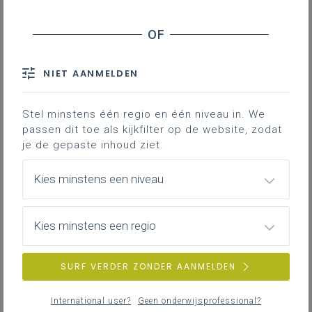
Aanzet onderzoekscompetentie Dans
Downloads
NIET AANMELDEN
In onderstaand document vind je een
aanzet om te werken rond het
Stel minstens één regio en één niveau in. We
passen dit toe als kijkfilter op de website, zodat
leerplandoel: ‘De leerlingen doorlopen een
je de gepaste inhoud ziet.
onderzoekscyclus in samenhang met
inhouden van specifieke eindtermen van
Kies minstens een niveau
de studierichting’.
Kies minstens een regio
Gekoppelde leerplannen
SURF VERDER ZONDER AANMELDEN
Aanzet onderzoekscompetentie
Dans
International user?
Geen onderwijsprofessional?