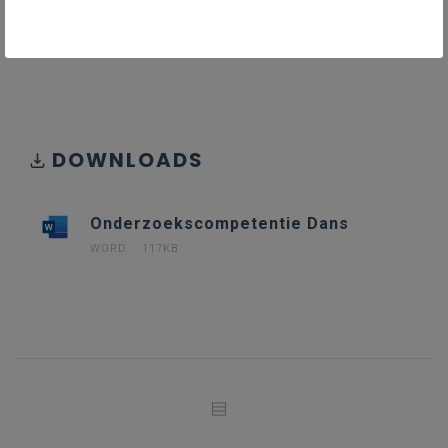
Onderzoekscompetentie Dans
117KB word
DOWNLOADS
Onderzoekscompetentie Dans
WORD
117KB