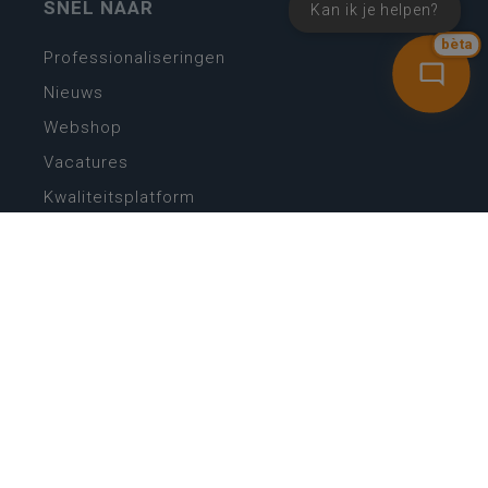
SNEL NAAR
Kan ik je helpen?
bèta
Professionaliseringen
Nieuws
Webshop
Vacatures
Kwaliteitsplatform
Nieuw leerplan basisonderwijs
Zin in leren! Zin in leven!
Vakken en leerplannen secundair onderwijs
Lessentabellen secundair onderwijs
Digitale transformatie
Schoolkalender
Scholenzoeker
Algemene website