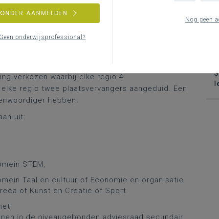
Ve
se
ZONDER AANMELDEN
 bijeen om over uiteenlopende onderwijsthema’s
Nog geen a
eglement
). De adviezen van de niveaugebonden
H
 bestuur.
Geen onderwijsprofessional?
D
ijs is samengesteld uit 20 directieleden en 5
W
S
ing verkozen waarbij elke regio 4
l
 elke regio twee plaatsvervangers aangeduid. Een
enwoordiger hebben.
an uit:
domein STEM,
omein Taal en cultuur of Economie en organisatie
reca of Kunst en Creatie of Sport.
met:
inen in de niveaugebonden adviesraad secundair