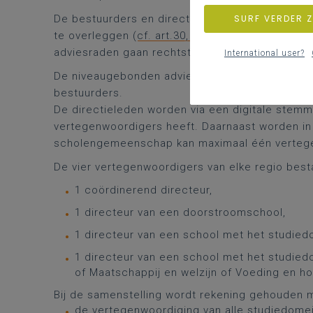
SURF VERDER 
De bestuurders en directies komen maandelijks
te overleggen (
cf. art.30, §1 uit het organiek r
adviesraden gaan rechtstreeks naar de raad van
International user?
De niveaugebonden adviesraad secundair onderw
bestuurders.
De directieleden worden via een digitale stemm
vertegenwoordigers heeft. Daarnaast worden in
scholengemeenschap kan maximaal één verteg
De vier vertegenwoordigers van elke regio besta
1 coördinerend directeur,
1 directeur van een doorstroomschool,
1 directeur van een school met het studie
1 directeur van een school met het studied
of Maatschappij en welzijn of Voeding en ho
Bij de samenstelling wordt rekening gehouden 
de vertegenwoordiging van alle studiedome