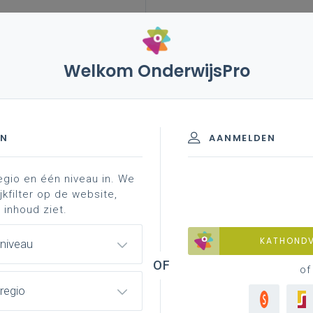
Welkom OnderwijsPro
ezingen vernieuwde participatiestructuur
verkiezingen
icipatiestructuur in september 20
EN
AANMELDEN
egio en één niveau in. We
k onderwijs vlaanderen
jkfilter op de website,
 inhoud ziet.
KATHOND
 niveau
en adviesraad secundair onderwi
of
regio
gesteld voor een periode van vier jaar. Wil jij
ie vind je hieronder.