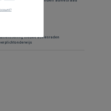
rkiezingen niveaugebonden adviesraad
cundair onderwijs
ccount?
oe word je kandidaat?
e stemprocedure
ie heeft stemrecht?
amenstelling nieuwe adviesraden
eerplichtonderwijs