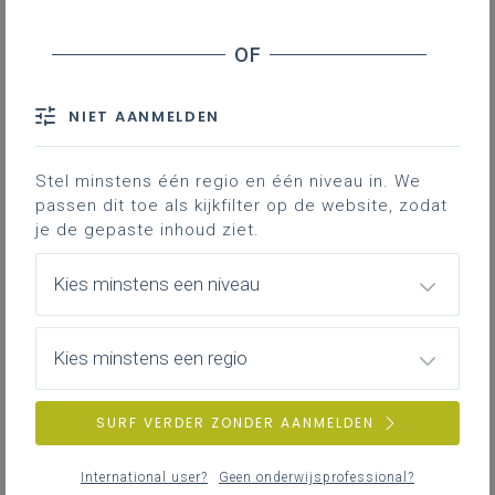
Leerplanpagina’s secundair
leerplan.
Nieuws (tot 12 maanden terug)
Personen
IAC-traject
Professionaliseringen
NIET AANMELDEN
Bronnen
Themapagina’s (mededelingen)
Hier vind je bijkomende informatie en inspiratie bij het uitwerken
Vacatures
van werkplekleren voor jongeren met een IAC-verslag.
Stel minstens één regio en één niveau in. We
passen dit toe als kijkfilter op de website, zodat
je de gepaste inhoud ziet.
IAC-traject
ZOEKEN
Hoe een IAC vormgeven
Kies minstens een niveau
Hoe kan je een IAC vormgeven in het basis- en secundair
wis alle filters en zoektermen
onderwijs?
Kies minstens een regio
SURF VERDER ZONDER AANMELDEN
IAC-traject
IAC en werkplekleren
International user?
Geen onderwijsprofessional?
Hoe kan je een IAC vormgeven bij werkplekleren waaronder