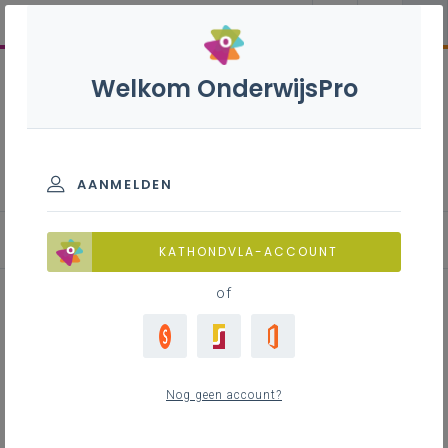
Welkom OnderwijsPro
Nederlands B+ - 3de graad
- D-finaliteit
AANMELDEN
KATHONDVLA-ACCOUNT
of
Lesfiche 'Main character
syndrome' (creatief schrijven)
Nog geen account?