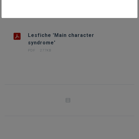
DOWNLOADS
Lesfiche 'Main character
syndrome'
PDF
277KB