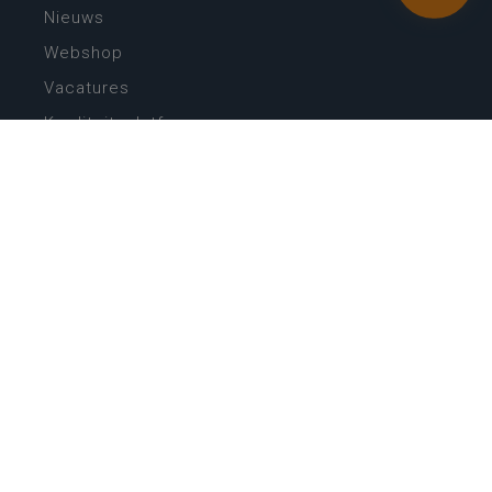
Nieuws
Webshop
Vacatures
Kwaliteitsplatform
Nieuw leerplan basisonderwijs
Zin in leren! Zin in leven!
Vakken en leerplannen secundair onderwijs
Lessentabellen secundair onderwijs
Digitale transformatie
Schoolkalender
Scholenzoeker
Algemene website
CONTACT