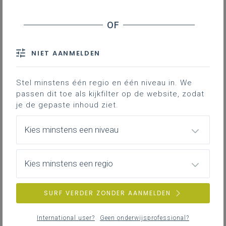
Inhoudstafel
Downloads
NIET AANMELDEN
Deze lesfiche geeft een aanzet voor een
Stel minstens één regio en één niveau in. We
creatieve schrijfopdracht waarin de
passen dit toe als kijkfilter op de website, zodat
leerlingen zichzelf moeten bekijken als een
je de gepaste inhoud ziet.
personage.
Kies minstens een niveau
Gekoppelde leerplannen
Kies minstens een regio
Lesfiche 'Main character syndrome'
SURF VERDER ZONDER AANMELDEN
277KB pdf
International user?
Geen onderwijsprofessional?