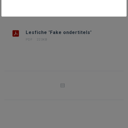
DOWNLOADS
Lesfiche 'Fake ondertitels'
PDF
223KB