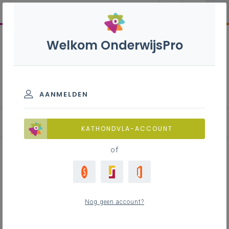
Welkom OnderwijsPro
Nederlands B - 2de graad -
D-finaliteit
AANMELDEN
KATHONDVLA-ACCOUNT
of
Lesfiche 'Fake ondertitels'
(creatief schrijven)
Nog geen account?