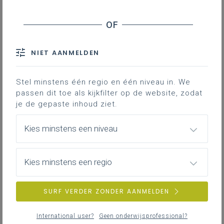
Inhoudstafel
Downloads
NIET AANMELDEN
Deze lesfiche geeft een aanzet voor een
Stel minstens één regio en één niveau in. We
les waarin de leerlingen ondertitels mogen
passen dit toe als kijkfilter op de website, zodat
bedenken bij een filmpje dat ze niet
je de gepaste inhoud ziet.
verstaan.
Kies minstens een niveau
Gekoppelde leerplannen
Kies minstens een regio
Lesfiche 'Fake ondertitels'
223KB pdf
SURF VERDER ZONDER AANMELDEN
International user?
Geen onderwijsprofessional?