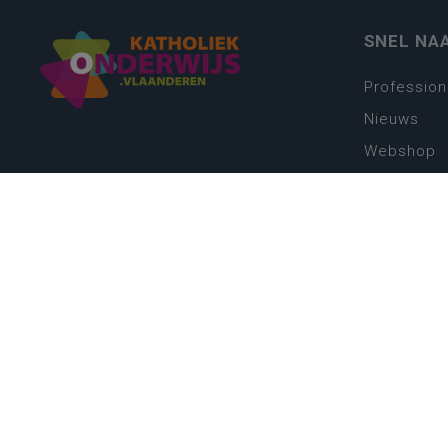
SNEL NA
Profession
Nieuws
Webshop
Vacatures
Kwaliteits
Nieuw leer
Zin in leren
Vakken en 
onderwijs
Lessentabe
Digitale tr
Schoolkal