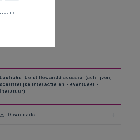
ccount?
Lesfiche 'De stillewanddiscussie' (schrijven,
schriftelijke interactie en - eventueel -
literatuur)
Downloads