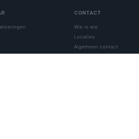
AR
CONTACT
aliseringen
Wie is wie
Locaties
Algemeen contact
Helpdesk
platform
plan basisonderwijs
! Zin in leven!
leerplannen secundair
llen secundair onderwijs
ansformatie
ender