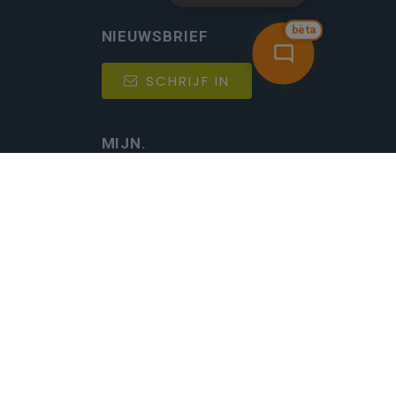
bèta
NIEUWSBRIEF
SCHRIJF IN
MIJN.
Beheer
Kijkfilter