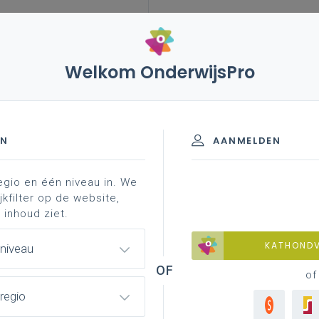
Welkom OnderwijsPro
leerplannen
vakken en leerplannen 2de graad
pirerend materiaal
lesfiche ' ...
d - D/A-finaliteit
EN
AANMELDEN
egio en één niveau in. We
nformatie
professionalisering
jkfilter op de website,
 inhoud ziet.
KATHOND
 niveau
' (schrijven, schriftelijke interactie
of
regio