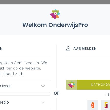
Welkom OnderwijsPro
leerplannen
vakken en leerplannen 3de graad
rend materiaal
lesfiche ' ...
 - D-finaliteit
EN
AANMELDEN
egio en één niveau in. We
nformatie
professionalisering
jkfilter op de website,
 inhoud ziet.
KATHOND
 niveau
 en schrijven)
of
regio