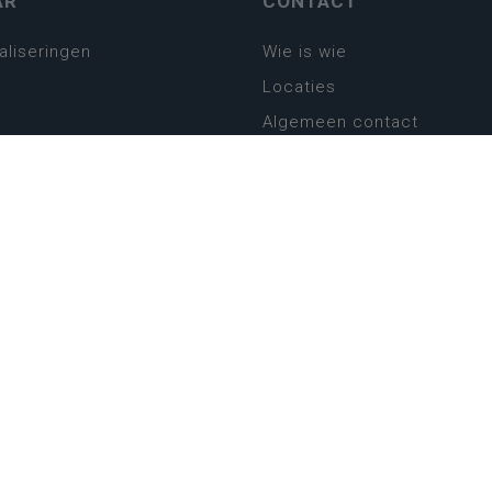
AR
CONTACT
aliseringen
Wie is wie
Locaties
Algemeen contact
Helpdesk
platform
plan basisonderwijs
! Zin in leven!
leerplannen secundair
llen secundair onderwijs
ansformatie
ender
eker