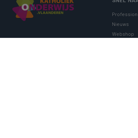
SNEL NA
Profession
Nieuws
Webshop
Vacatures
Kwaliteits
Nieuw leer
Zin in leren
Vakken en 
onderwijs
Lessentabe
Digitale tr
Schoolkal
Scholenzo