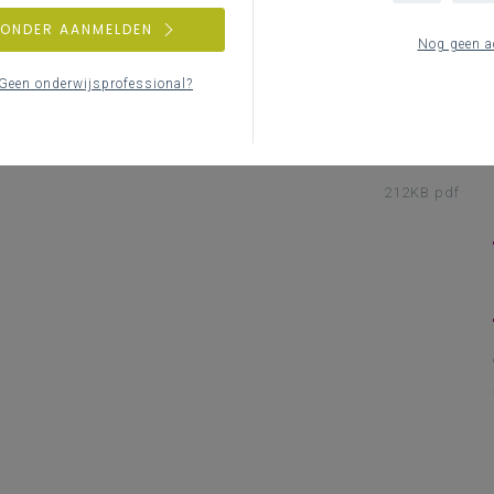
n les waarin de leerlingen een formele e-
ZONDER AANMELDEN
Nog geen a
Geen onderwijsprofessional?
212KB pdf