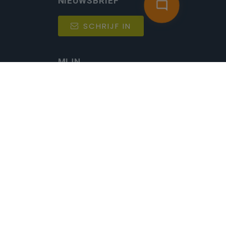
NIEUWSBRIEF
SCHRIJF IN
MIJN.
Beheer
Kijkfilter