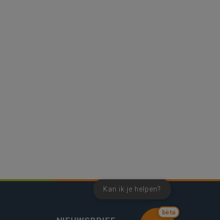
Kan ik je helpen?
bèta