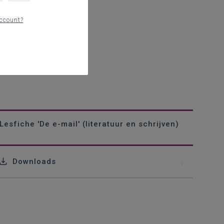
ccount?
Lesfiche 'De e-mail' (literatuur en schrijven)
Downloads