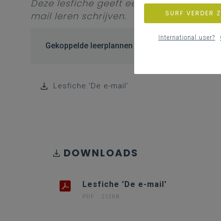
Deze lesfiche geeft een aanzet voor ee
SURF VERDER 
mail leren schrijven.
International user?
Gekoppelde leerplannen
Lesfiche 'De e-mail'
DOWNLOADS
Lesfiche 'De e-mail'
PDF
212KB