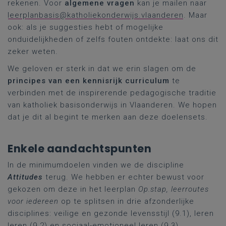
rekenen. Voor
algemene vragen
kan je mailen naar
leerplanbasis@katholiekonderwijs.vlaanderen
. Maar
ook: als je suggesties hebt of mogelijke
onduidelijkheden of zelfs fouten ontdekte: laat ons dit
zeker weten.
We geloven er sterk in dat we erin slagen om de
principes van een kennisrijk curriculum
te
verbinden met de inspirerende pedagogische traditie
van katholiek basisonderwijs in Vlaanderen. We hopen
dat je dit al begint te merken aan deze doelensets.
Enkele aandachtspunten
In de minimumdoelen vinden we de discipline
Attitudes
terug. We hebben er echter bewust voor
gekozen om deze in het leerplan
Op.stap, leerroutes
voor iedereen
op te splitsen in drie afzonderlijke
disciplines: veilige en gezonde levensstijl (9.1), leren
leren (9.2) en sociaal-emotioneel leren (9.3).