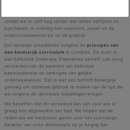
rooms-katholieke godsdienst, zijn per definitie
voorlopige versies
. Allereerst omdat ze natuurlijk nog
niet werden goedgekeurd door de overheid. Maar ook
omdat we er zelf nog verder aan willen verfijnen en
bijschaven, in overleg met experten, zowel uit de
onderzoekswereld als uit de praktijk.
Een leerplan ontwikkelen volgens de
principes van
een kennisrijk curriculum
is complex. De inzet is
wat Katholiek Onderwijs Vlaanderen betreft ook hoog:
versterken van de kwaliteit van katholiek
basisonderwijs en verhogen van gelijke
onderwijskansen. Dat is wat ons betreft belangrijk
genoeg om optimaal gebruik te maken van de tijd die
we volgens de decretale bepalingen kregen.
We beseffen dat dit vervelend kan zijn voor wie al
graag een afgewerkte set had. We hopen dat de
reden die we hierboven gaven voor het voorlopige
karakter van onze doelensets op je begrip kan