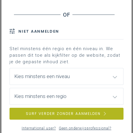
disciplines
:
aardrijkskunde
geschiedenis
NIET AANMELDEN
muzische vorming
lichamelijke opvoeding en motoriek
Stel minstens één regio en één niveau in. We
ICT
passen dit toe als kijkfilter op de website, zodat
je de gepaste inhoud ziet.
veilige en gezonde levensstijl
leren leren
Kies minstens een niveau
Frans
rooms-katholieke godsdienst
Kies minstens een regio
De leerplandoelen van Nederlands en communicatie,
wiskunde, en wetenschap en techniek deelden we al
SURF VERDER ZONDER AANMELDEN
begin februari.
De nieuwe doelensets die je hier vindt, behalve
International user?
Geen onderwijsprofessional?