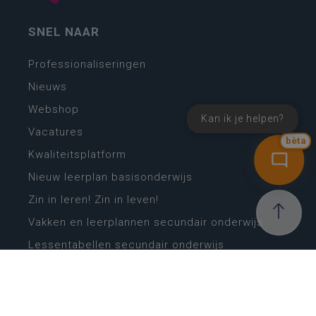
SNEL NAAR
Professionaliseringen
Nieuws
Webshop
Kan ik je helpen?
Vacatures
bèta
Kwaliteitsplatform
Nieuw leerplan basisonderwijs
Zin in leren! Zin in leven!
Vakken en leerplannen secundair onderwijs
Lessentabellen secundair onderwijs
Digitale transformatie
Schoolkalender
Scholenzoeker