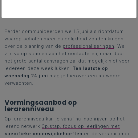
geven dit op eigen tempo te verwerken, terwijl we
blijven inzetten op een inhoudelijk sterk en
kwaliteitsvol aanbod.
Eerder communiceerden we 15 juni als richtdatum
waarop scholen meer duidelijkheid zouden krijgen
over de planning van de
professionaliseringen
. We
zijn volop scholen aan het contacteren, maar door
het grote aantal aanvragen zal dat mogelijk niet voor
iedereen deze week lukken.
Ten laatste op
woensdag 24 juni
mag je hierover een antwoord
verwachten.
Vormingsaanbod op
lerarenniveau
Op lerarenniveau kan je vanaf nu inschrijven op het
lerend netwerk
Op.stap, focus op leerlingen met
specifieke onderwijsbehoeften
en de verschillende