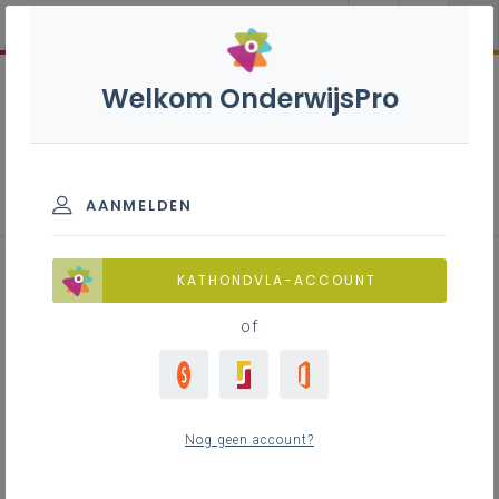
Welkom OnderwijsPro
Nieuws
AANMELDEN
KATHONDVLA-ACCOUNT
Update
of
professionaliseringsaanbod
Op.stap
di 16 juni 2026
Nog geen account?